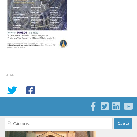
SHARE
Caută
după: