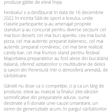
produse gătite de elevii înșiși.
Festivalul s-a desfășurat în data de 16 decembrie
2022 în incinta Sălii de sport a liceului, unde
clasele participante și-au amenajat propriile
standuri și au concurat pentru diverse secțiuni: cel
mai bun desert, cel mai bun aperitiv, cea mai bună
pizza, cel mai autentic preparat italienesc, cel mai
autentic preparat românesc, cel mai bine realizat
candy-bar, cel mai frumos stand pentru festival.
Majoritatea preparatelor au fost alese din bucătăria
italiană, oferind vizitatorilor o multitudine de delicii
și savori din Peninsulă într-o atmosferă animată, de
sărbătoare.
Gândit nu doar ca o competiție, ci și ca un târg de
produse, elevii au realizat la finalul zilei vânzări
semnificative din preparatele aduse, sume
destinate a fi donate unei cauze umanitare, un
semn de generozitate acum, în pargul sărbătorilor