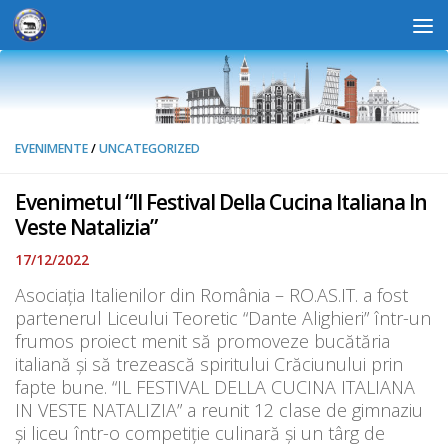
Skip to content
Deschide b
EVENIMENTE
/
UNCATEGORIZED
Evenimetul “Il Festival Della Cucina Italiana In
Veste Natalizia”
17/12/2022
Asociația Italienilor din România – RO.AS.IT. a fost
partenerul Liceului Teoretic “Dante Alighieri” într-un
frumos proiect menit să promoveze bucătăria
italiană și să trezească spiritului Crăciunului prin
fapte bune. “IL FESTIVAL DELLA CUCINA ITALIANA
IN VESTE NATALIZIA” a reunit 12 clase de gimnaziu
și liceu într-o competiție culinară și un târg de