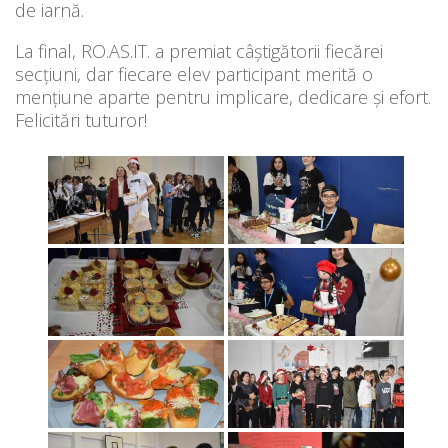
de iarnă.
La final, RO.AS.IT. a premiat câștigătorii fiecărei
secțiuni, dar fiecare elev participant merită o
mențiune aparte pentru implicare, dedicare și efort.
Felicitări tuturor!