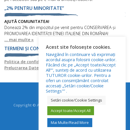
„2% PENTRU MINORITATE”
AJUTĂ COMUNITATEA!
Donează 2% din impozitul pe venit pentru CONSERVAREA și
PROMOVAREA IDENTITĂȚII ETNIEI ITALIENE DIN ROMÂNIA!
... mai multe »
Acest site folosește cookies.
TERMENI ȘI CONDIȚII
Navigând în continuare vă exprimați
acordul asupra folosirii cookie-urilor.
Politica de confidențialitate
Politica privind fișierele cookies
Făcând clic pe „Accept toate/Accept
Prelucrarea Datelor cu Caracter Personal
All””, sunteți de acord cu utilizarea
TUTUROR cookie-urilor. Pentru a
oferi un consimțământ controlat
accesați „Setări cookie/Cookie
Settings"” .
Setări cookie/Cookie Settings
Copyright © Asociația Italienilor din România - RO.AS.IT.
Accept toate/Accept All
Toate drepturile rezervate.
Mai Multe/Read More