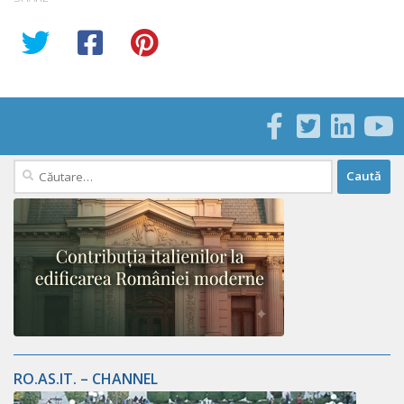
Caută
după:
RO.AS.IT. – CHANNEL