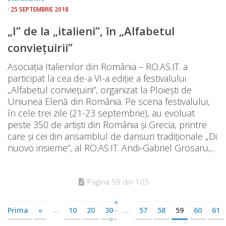
· 25 SEPTEMBRIE 2018
„I” de la „italieni”, în „Alfabetul
conviețuirii”
Asociația Italienilor din România – RO.AS.IT. a
participat la cea de-a VI-a ediție a festivalului
„Alfabetul conviețuirii”, organizat la Ploiești de
Uniunea Elenă din România. Pe scena festivalului,
în cele trei zile (21-23 septembrie), au evoluat
peste 350 de artiști din România și Grecia, printre
care și cei din ansamblul de dansuri tradiționale „Di
nuovo insieme”, al RO.AS.IT. Andi-Gabriel Grosaru,...
Pagina 59 din 105
«
Prima
«
...
10
20
30
...
57
58
59
60
61
»