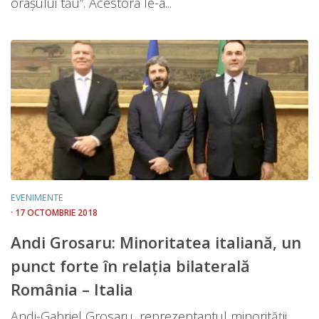
orașului tău”. Acestora le-a...
EVENIMENTE
· 17 OCTOMBRIE 2018
Andi Grosaru: Minoritatea italiană, un
punct forte în relația bilaterală
România – Italia
Andi-Gabriel Grosaru, reprezentantul minorității