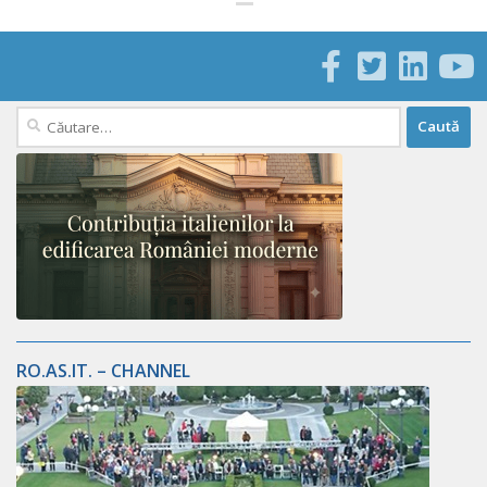
Caută
după:
RO.AS.IT. – CHANNEL