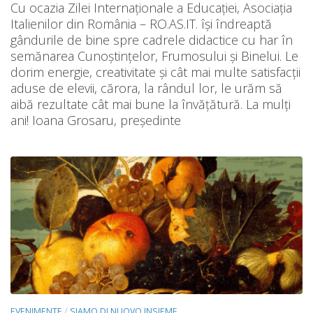
Cu ocazia Zilei Internaționale a Educației, Asociația
Italienilor din România – RO.AS.IT. își îndreaptă
gândurile de bine spre cadrele didactice cu har în
semănarea Cunoştinţelor, Frumosului şi Binelui. Le
dorim energie, creativitate și cât mai multe satisfacții
aduse de elevii, cărora, la rândul lor, le urăm să
aibă rezultate cât mai bune la învățătură. La mulți
ani! Ioana Grosaru, președinte
EVENIMENTE
/
SIAMO DI NUOVO INSIEME