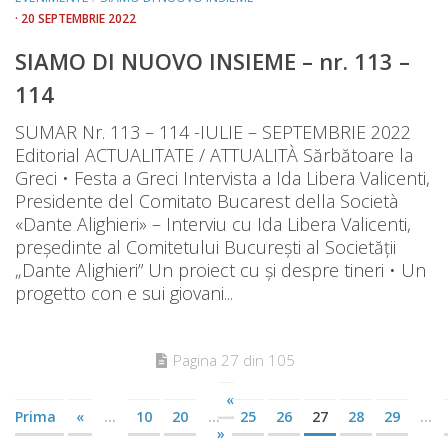
· 20 SEPTEMBRIE 2022
SIAMO DI NUOVO INSIEME – nr. 113 –
114
SUMAR Nr. 113 – 114 -IULIE – SEPTEMBRIE 2022
Editorial ACTUALITATE / ATTUALITÀ Sărbătoare la
Greci • Festa a Greci Intervista a Ida Libera Valicenti,
Presidente del Comitato Bucarest della Società
«Dante Alighieri» – Interviu cu Ida Libera Valicenti,
președinte al Comitetului București al Societății
„Dante Alighieri” Un proiect cu și despre tineri • Un
progetto con e sui giovani...
Pagina 27 din 105
«
Prima
«
...
10
20
...
25
26
27
28
29
...
»