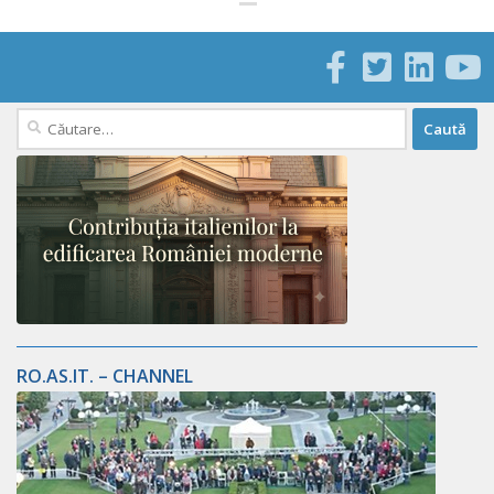
Caută
după:
RO.AS.IT. – CHANNEL