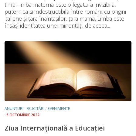
timp, limba maternă este o legătură invizibilă,
puternică și indestructibilă între românii cu origini
italiene și țara înaintașilor, țara mamă. Limba este
însăși identitatea unei minorități, de aceea...
ANUNȚURI - FELICITĂRI
/
EVENIMENTE
· 5 OCTOMBRIE 2022
Ziua Internațională a Educației