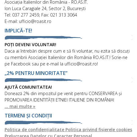
Asociaţia Italienilor din România - RO.AS.IT.
Ion Luca Caragiale 24, Sector 2, București
Tel: 037 277 2459, Fax: 021 313 3064
E-mail: ufficio@roasit.ro
IMPLICĂ-TE!
POȚI DEVENI VOLUNTAR!
Daca ai întrebări despre cum e să fii voluntar, nu ezita să discuți
cu membrii Asociației Italienilor din România RO.AS.IT.! Scrie-ne
pe Facebook sau pe e-mail la ufficio@roasit.ro!
„2% PENTRU MINORITATE”
AJUTĂ COMUNITATEA!
Donează 2% din impozitul pe venit pentru CONSERVAREA și
PROMOVAREA IDENTITĂȚII ETNIEI ITALIENE DIN ROMÂNIA!
... mai multe »
TERMENI ȘI CONDIȚII
Politica de confidențialitate
Politica privind fișierele cookies
Prelucrarea Datelor cu Caracter Personal