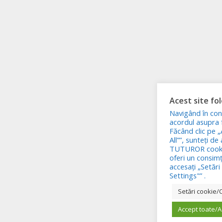
Acest site fo
Navigând în con
acordul asupra fo
Făcând clic pe 
All””, sunteți de
TUTUROR cookie
oferi un consim
accesați „Setăr
Settings"” .
Setări cookie/
Accept toate/A