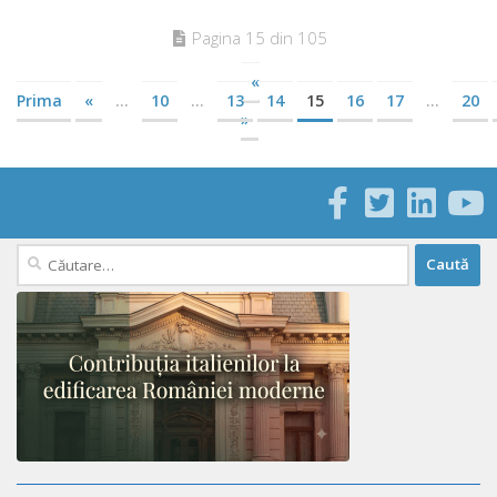
Pagina 15 din 105
«
Prima
«
...
10
...
13
14
15
16
17
...
20
»
Caută
după: