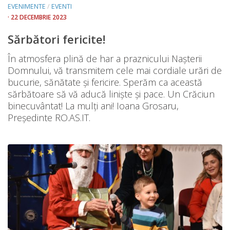
EVENIMENTE
/
EVENTI
· 22 DECEMBRIE 2023
Sărbători fericite!
În atmosfera plină de har a praznicului Naşterii
Domnului, vă transmitem cele mai cordiale urări de
bucurie, sănătate și fericire. Sperăm ca această
sărbătoare să vă aducă liniște și pace. Un Crăciun
binecuvântat! La mulţi ani! Ioana Grosaru,
Președinte RO.AS.IT.