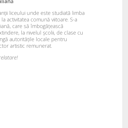
aliană
ții liceului unde este studiată limba
tă la activitatea comună viitoare. S-a
taliană, care să îmbogățească
tindere, la nivelul școlii, de clase cu
ngă autoritățile locale pentru
ctor artistic remunerat.
relatare!