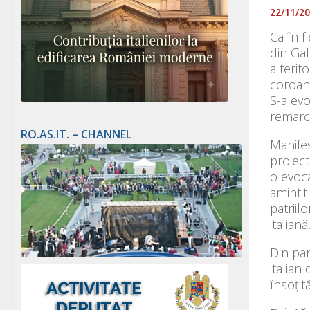
22/11/2
Ca în f
din Gal
a terit
coroane
S-a evo
remarca
RO.AS.IT. – CHANNEL
Manifes
proiect
o evoca
amintit
patriil
italiană
Din par
italian
însoțit