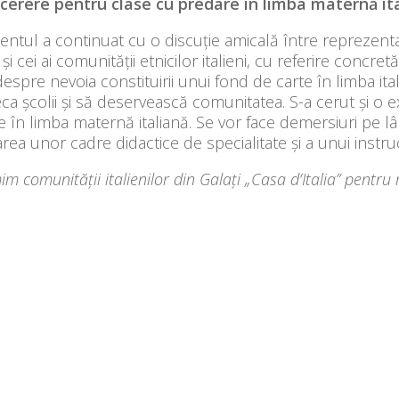
 cerere pentru clase cu predare în limba maternă it
ntul a continuat cu o discuție amicală între reprezentan
ă și cei ai comunității etnicilor italieni, cu referire concre
despre nevoia constituirii unui fond de carte în limba i
eca școlii și să deservească comunitatea. S-a cerut și o ex
 în limba maternă italiană. Se vor face demersiuri pe lâ
rea unor cadre didactice de specialitate și a unui instru
m comunității italienilor din Galați „Casa d’Italia” pentru 