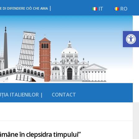
|
IT
RO
E DI DIFENDERE CIÒ CHE AMA
Deschide b
ȚIA ITALIENILOR |
CONTACT
e rămâne în clepsidra timpului”