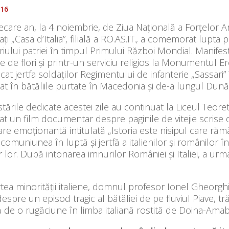
016
iecare an, la 4 noiembrie, de Ziua Națională a Forțelor A
ați „Casa d’Italia”, filială a RO.AS.IT., a comemorat lupta
oriului patriei în timpul Primului Război Mondial. Manif
 de flori și printr-un serviciu religios la Monumentul Eroil
cat jertfa soldaților Regimentului de infanterie „Sassari
t în bătăliile purtate în Macedonia și de-a lungul Dunăr
tările dedicate acestei zile au continuat la Liceul Teoret
at un film documentar despre paginile de vitejie scrise de 
re emoționantă intitulată „Istoria este nisipul care rămâ
 comuniunea în luptă și jertfă a italienilor și românilor 
or lor. După intonarea imnurilor României și Italiei, a ur
.
tea minorității italiene, domnul profesor Ionel Gheorghiu 
 despre un episod tragic al bătăliei de pe fluviul Piave, t
ă de o rugăciune în limba italiană rostită de Doina-Ama