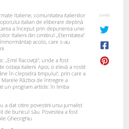
rmate Italiene, comunitatea italienilor
SHARE
 poporului italian de eliberare deplină
estarea a început prin depunerea unei
or Italieni din cimitirul „Eternitatea”.
” înmormântați acolo, care s-au
ii.
ic „Emil Racoviță”, unde a fost
ostașii italieni. Apoi, o elevă a rostit
ne în clepsidra timpului”, prin care a
în Marele Război de întregire a
mat un program artistic în limba
a dat citire povestirii unui jurnalist
răit de bunicul său. Povestea a fost
bile Gheorghiu.