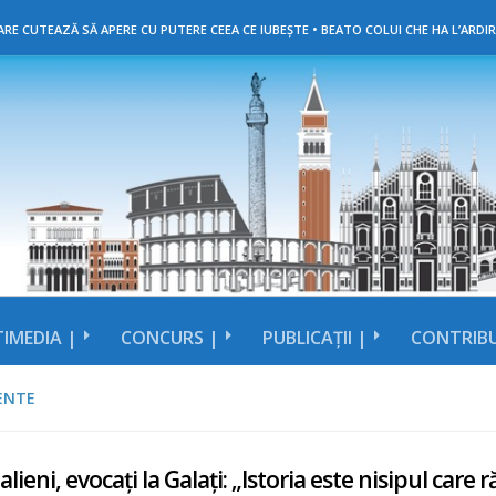
RE CUTEAZĂ SĂ APERE CU PUTERE CEEA CE IUBEȘTE • BEATO COLUI CHE HA L’ARDIR
IMEDIA |
CONCURS |
PUBLICAȚII |
CONTRIBU
ENTE
italieni, evocați la Galați: „Istoria este nisipul car