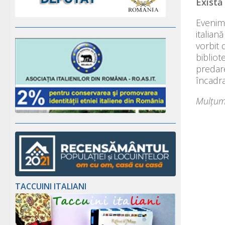
Există
Evenime
italian
vorbit 
bibliot
predare
încadra
Mulțumi
TACCUINI ITALIANI