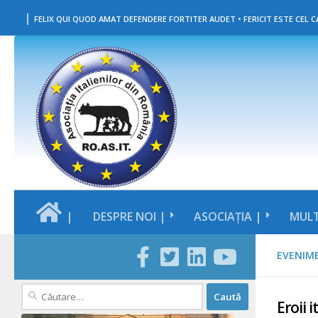
|
Skip to content
FELIX QUI QUOD AMAT DEFENDERE FORTITER AUDET • FERICIT ESTE CEL CA
|
DESPRE NOI |
ASOCIAȚIA |
MULT
EVENIM
Caută
Eroii 
după: