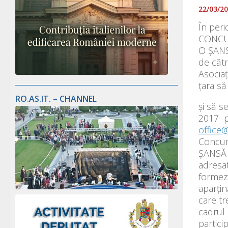
22/03/2
În per
CONCU
O ŞANS
de cătr
Asociaţ
țara să
RO.AS.IT. – CHANNEL
și să s
2017 pr
office@
Concur
ŞANSĂ 
adresat
formeze
aparţin
care tr
cadrul 
partici