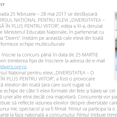
017
ioada 25 februarie – 28 mai 2017 se desfăşoară
RSUL NAŢIONAL PENTRU ELEVI „DIVERSITATEA –
Ă ÎN PLUS PENTRU VIITOR”, ediția a XI-a, derulat
e Ministerul Educaţiei Naționale, în parteneriat cu
ia “Divers”. Invităm pe această cale elevii din toată
 formeze echipe multiculturale
e înscrie la concurs până în data de 25 MARTIE
in trimiterea fișei de înscriere la adresa de e-mail
divers.org.ro
.
sul Naţional pentru elevi „DIVERSITATEA – O
ÎN PLUS PENTRU VIITOR”, a fost o provocare
ă elevilor din toată țara care sunt rugaţi să
 echipe de câte 5 elevi formate din fete şi băieţi iar c
ă unei alte etnii decât cea majoritară. Concurenţii vor par
ebuie să reflecte viziunea elevilor despre diversitate car
unui mic spectacol și va fi filmat. Filmul va participa la o
panții la faza națională a concursului. Filmul trebuie tri