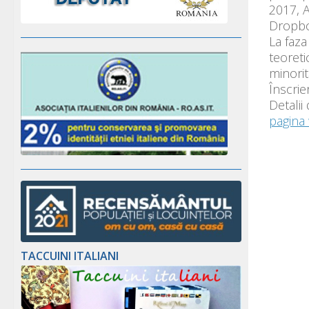
2017, A
Dropbox
La faza
teoretic
minorit
Înscrie
Detalii
pagina 
TACCUINI ITALIANI