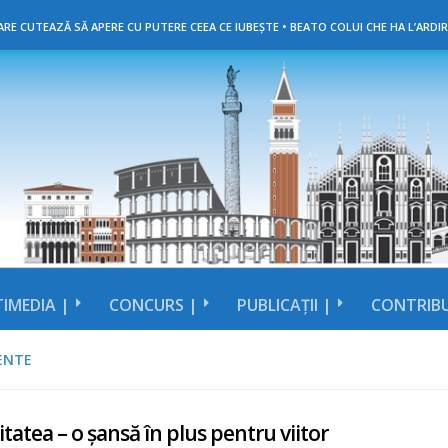
RE CUTEAZĂ SĂ APERE CU PUTERE CEEA CE IUBEȘTE • BEATO COLUI CHE HA L’ARDIR
IMEDIA |
CONCURS |
PUBLICAȚII |
CONTRIBU
ENTE
itatea – o șansă în plus pentru viitor