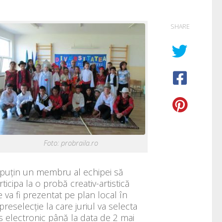
SHARE
Foto: probraila.ro
el puţin un membru al echipei să
ticipa la o probă creativ-artistică
e va fi prezentat pe plan local în
 preselecție la care juriul va selecta
mis electronic până la data de 2 mai