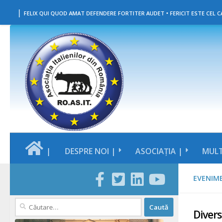
|
Skip to content
FELIX QUI QUOD AMAT DEFENDERE FORTITER AUDET • FERICIT ESTE CEL CA
|
DESPRE NOI |
ASOCIAȚIA |
MULT
EVENIM
Caută
Divers
după: