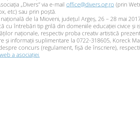
sociația „Divers” via e-mail
office@divers.og.ro
(prin Wet
, etc) sau prin poștă.
 națională de la Mioveni, județul Argeș, 26 – 28 mai 20
ă cu întrebări tip grilă din domeniile educaţiei civice şi ist
ăţilor naţionale, respectiv proba creativ artistică prezenta
re și informații suplimentare la 0722-318605, Koreck Ma
 despre concurs (regulament, fișă de înscriere), respectiv
web a asociației.