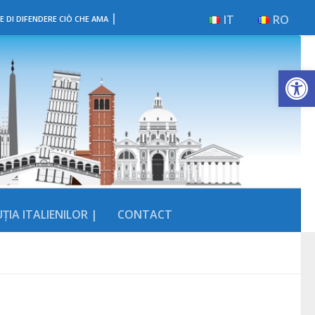
|
IT
RO
E DI DIFENDERE CIÒ CHE AMA
Deschide b
ȚIA ITALIENILOR |
CONTACT