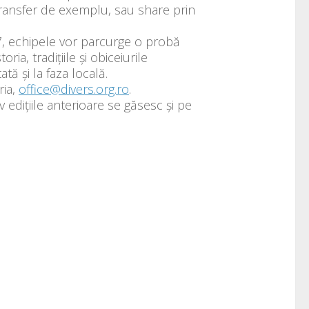
ransfer de exemplu, sau share prin
17, echipele vor parcurge o probă
oria, tradiţiile şi obiceiurile
tă și la faza locală.
ria,
office@divers.org.ro
.
 edițiile anterioare se găsesc și pe