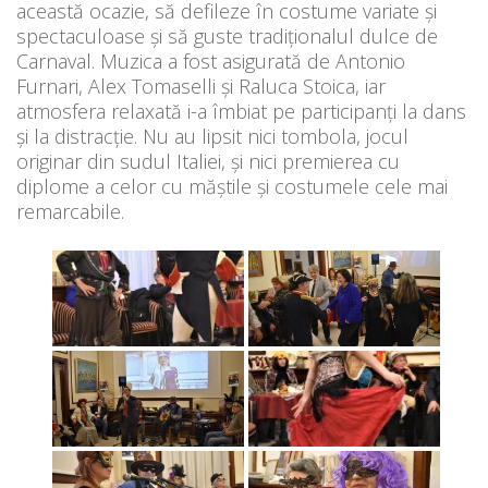
această ocazie, să defileze în costume variate și
spectaculoase și să guste tradiționalul dulce de
Carnaval. Muzica a fost asigurată de Antonio
Furnari, Alex Tomaselli și Raluca Stoica, iar
atmosfera relaxată i-a îmbiat pe participanți la dans
și la distracție. Nu au lipsit nici tombola, jocul
originar din sudul Italiei, și nici premierea cu
diplome a celor cu măștile și costumele cele mai
remarcabile.