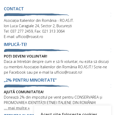
CONTACT
Asociaţia Italienilor din România - RO.AS.IT.
Ion Luca Caragiale 24, Sector 2, București
Tel: 037 277 2459, Fax: 021 313 3064
E-mail: ufficio@roasit.ro
IMPLICĂ-TE!
POȚI DEVENI VOLUNTAR!
Daca ai întrebări despre cum e să fii voluntar, nu ezita să discuți
cu membrii Asociației Italienilor din România RO.AS.IT.! Scrie-ne
pe Facebook sau pe e-mail la ufficio@roasit.ro!
„2% PENTRU MINORITATE”
AJUTĂ COMUNITATEA!
Donează 2% din impozitul pe venit pentru CONSERVAREA și
PROMOVAREA IDENTITĂȚII ETNIEI ITALIENE DIN ROMÂNIA!
... mai multe »
Acest site folosește cookies.