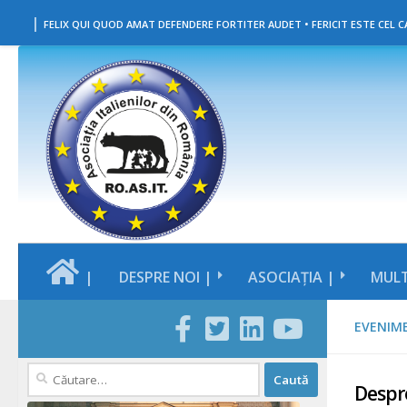
|
Skip to content
FELIX QUI QUOD AMAT DEFENDERE FORTITER AUDET • FERICIT ESTE CEL CA
|
DESPRE NOI |
ASOCIAȚIA |
MULT
EVENIM
Caută
Despre
după: