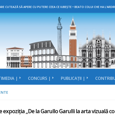
RE CUTEAZĂ SĂ APERE CU PUTERE CEEA CE IUBEȘTE • BEATO COLUI CHE HA L’ARDIR
IMEDIA |
CONCURS |
PUBLICAȚII |
CONTRIBU
ENTE
 expoziția „De la Garullo Garulli la arta vizuală