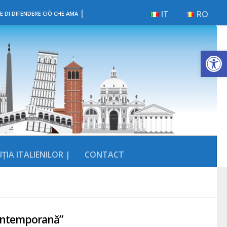
|
IT
RO
E DI DIFENDERE CIÒ CHE AMA
Deschide b
ȚIA ITALIENILOR |
CONTACT
 contemporană”