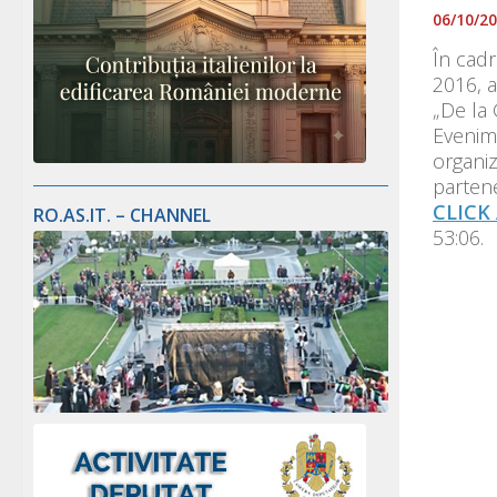
06/10/2
În cadr
2016, a
„De la 
Evenime
organiz
partene
CLICK 
RO.AS.IT. – CHANNEL
53:06.