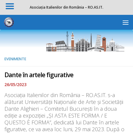
Asociația Italienilor din România – RO.AS.IT.
Skip to content
Deschide b
EVENIMENTE
Dante în artele figurative
26/05/2023
Asociația Italienilor din România – RO.AS.IT. s-a
alăturat Universității Naționale de Arte și Societății
Dante Alighieri – Comitetul București în a doua
ediție a expoziției „ȘI ASTA ESTE FORMA / E
QUESTO È FORMA”, dedicată lui Dante în artele
figurative, ce va avea loc luni, 29 mai 2023. După o