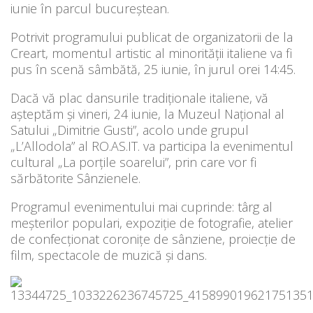
iunie în parcul bucureștean.
Potrivit programului publicat de organizatorii de la
Creart, momentul artistic al minorității italiene va fi
pus în scenă sâmbătă, 25 iunie, în jurul orei 14:45.
Dacă vă plac dansurile tradiționale italiene, vă
așteptăm și vineri, 24 iunie, la Muzeul Național al
Satului „Dimitrie Gusti”, acolo unde grupul
„L’Allodola” al RO.AS.IT. va participa la evenimentul
cultural „La porțile soarelui”, prin care vor fi
sărbătorite Sânzienele.
Programul evenimentului mai cuprinde: târg al
meșterilor populari, expoziție de fotografie, atelier
de confecționat coronițe de sânziene, proiecție de
film, spectacole de muzică și dans.