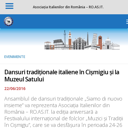
Asociația Italienilor din România – RO.AS.IT.
Skip to content
Des
EVENIMENTE
Dansuri tradiționale italiene în Cișmigiu și la
Muzeul Satului
22/06/2016
Ansamblul de dansuri tradiționale „Siamo di nuovo
insieme” va reprezenta Asociația Italienilor din
România – RO.AS.IT. la ediția aniversară a
Festivalului internațional de folclor „Muzici și Tradiții
în Cișmigiu”, care se va desfășura în perioada 24-26