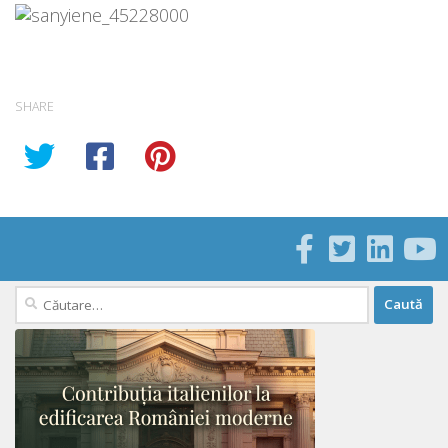
SHARE
Caută
după: