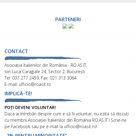
PARTENERI
CONTACT
Asociaţia Italienilor din România - RO.AS.IT.
Ion Luca Caragiale 24, Sector 2, București
Tel: 037 277 2459, Fax: 021 313 3064
E-mail: ufficio@roasit.ro
IMPLICĂ-TE!
POȚI DEVENI VOLUNTAR!
Daca ai întrebări despre cum e să fii voluntar, nu ezita să discuți
cu membrii Asociației Italienilor din România RO.AS.IT.! Scrie-ne
pe Facebook sau pe e-mail la ufficio@roasit.ro!
„2% PENTRU MINORITATE”