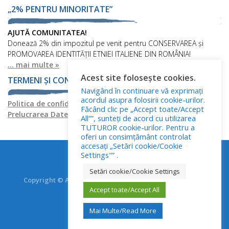
„2% PENTRU MINORITATE”
AJUTĂ COMUNITATEA!
Donează 2% din impozitul pe venit pentru CONSERVAREA și
PROMOVAREA IDENTITĂȚII ETNIEI ITALIENE DIN ROMÂNIA!
... mai multe »
Acest site folosește cookies.
TERMENI ȘI CONDIȚII
Navigând în continuare vă exprimați
acordul asupra folosirii cookie-urilor.
Politica de confidențialitate
Politica privind fișierele cookies
Făcând clic pe „Accept toate/Accept
Prelucrarea Datelor cu Caracter Personal
All””, sunteți de acord cu utilizarea
TUTUROR cookie-urilor. Pentru a
oferi un consimțământ controlat
accesați „Setări cookie/Cookie
Settings"” .
Setări cookie/Cookie Settings
Copyright © Asociația Italienilor din România - RO.AS.IT.
Accept toate/Accept All
Toate drepturile rezervate.
Mai Multe/Read More