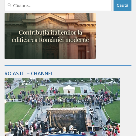
Caută
după:
RO.AS.IT. – CHANNEL