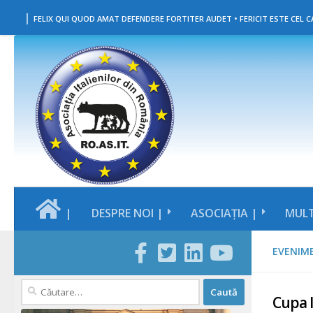
|
Skip to content
FELIX QUI QUOD AMAT DEFENDERE FORTITER AUDET • FERICIT ESTE CEL CA
|
DESPRE NOI |
ASOCIAȚIA |
MULT
EVENIM
Caută
Cupa 
după: