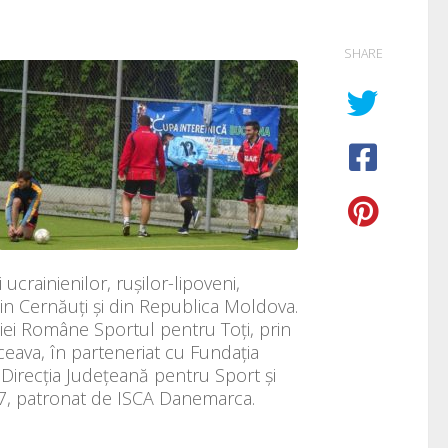
SHARE
 ucrainienilor, rușilor-lipoveni,
 din Cernăuţi şi din Republica Moldova.
ţiei Române Sportul pentru Toţi, prin
ceava, în parteneriat cu Fundaţia
 Direcţia Judeţeană pentru Sport şi
7, patronat de ISCA Danemarca.