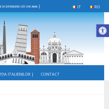
|
IT
RO
E DI DIFENDERE CIÒ CHE AMA
Deschide b
ȚIA ITALIENILOR |
CONTACT