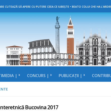
RE CUTEAZĂ SĂ APERE CU PUTERE CEEA CE IUBEȘTE • BEATO COLUI CHE HA L’ARDIR
IMEDIA |
CONCURS |
PUBLICAȚII |
CONTRIBU
ENTE
Interetnică Bucovina 2017