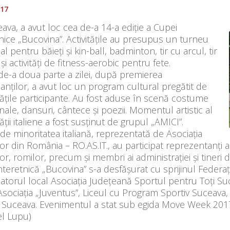
017
ava, a avut loc cea de-a 14-a ediție a Cupei
nice „Bucovina”. Activitățile au presupus un turneu
al pentru băieți și kin-ball, badminton, tir cu arcul, tir
 şi activităţi de fitness-aerobic pentru fete.
de-a doua parte a zilei, după premierea
panților, a avut loc un program cultural pregătit de
ățile participante. Au fost aduse în scenă costume
onale, dansuri, cântece și poezii. Momentul artistic al
ății italiene a fost susținut de grupul „AMICI”.
 de minoritatea italiană, reprezentată de Asociația
ilor din România – RO.AS.IT., au participat reprezentanți ai
or, romilor, precum și membri ai administraţiei şi tineri
teretnică „Bucovina” s-a desfăşurat cu sprijinul Federa
atorul local Asociaţia Judeţeană Sportul pentru Toţi Su
Asociaţia „Juventus”, Liceul cu Program Sportiv Suceava,
t Suceava. Evenimentul a stat sub egida Move Week 201
l Lupu)