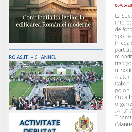
06/06/2
La Suce
Interet
de fotb
sportiv
În cea 
partici
minorit
RO.AS.IT. – CHANNEL
tradiți
minorit
Alături
Italien
polonil
Cupa In
organiz
„Ana”, 
Tinere
(Manue