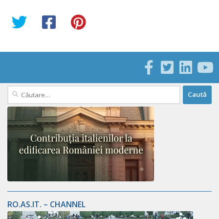
Caută
după:
RO.AS.IT. – CHANNEL