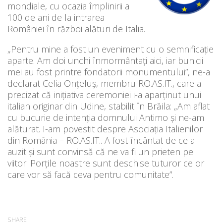
mondiale, cu ocazia împlinirii a
100 de ani de la intrarea
României în război alături de Italia.
„Pentru mine a fost un eveniment cu o semnificație
aparte. Am doi unchi înmormântați aici, iar bunicii
mei au fost printre fondatorii monumentului”, ne-a
declarat Celia Onțeluș, membru RO.AS.IT., care a
precizat că inițiativa ceremoniei i-a aparținut unui
italian originar din Udine, stabilit în Brăila: „Am aflat
cu bucurie de intenția domnului Antimo și ne-am
alăturat. I-am povestit despre Asociația Italienilor
din România – RO.AS.IT.. A fost încântat de ce a
auzit și sunt convinsă că ne va fi un prieten pe
viitor. Porțile noastre sunt deschise tuturor celor
care vor să facă ceva pentru comunitate”.
SHARE