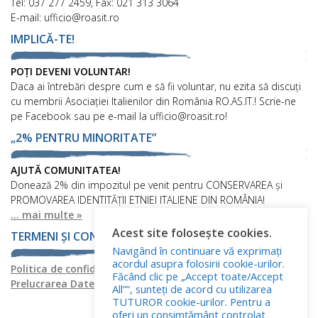
Tel: 037 277 2459, Fax: 021 313 3064
E-mail: ufficio@roasit.ro
IMPLICĂ-TE!
POȚI DEVENI VOLUNTAR!
Daca ai întrebări despre cum e să fii voluntar, nu ezita să discuți
cu membrii Asociației Italienilor din România RO.AS.IT.! Scrie-ne
pe Facebook sau pe e-mail la ufficio@roasit.ro!
„2% PENTRU MINORITATE”
AJUTĂ COMUNITATEA!
Donează 2% din impozitul pe venit pentru CONSERVAREA și
PROMOVAREA IDENTITĂȚII ETNIEI ITALIENE DIN ROMÂNIA!
... mai multe »
Acest site folosește cookies.
TERMENI ȘI CONDIȚII
Navigând în continuare vă exprimați
acordul asupra folosirii cookie-urilor.
Politica de confidențialitate
Politica privind fișierele cookies
Făcând clic pe „Accept toate/Accept
Prelucrarea Datelor cu Caracter Personal
All””, sunteți de acord cu utilizarea
TUTUROR cookie-urilor. Pentru a
oferi un consimțământ controlat