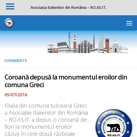
Asociația Italienilor din România – RO.AS.IT.
Skip to content
Deschide b
EVENIMENTE
Coroană depusă la monumentul eroilor din
comuna Greci
05/07/2016
Filiala din comuna tulceană Greci
a Asociației Italienilor din România
– RO.AS.IT. a depus o coroană de
flori la monumentul eroilor
căzuți în cele două războaie