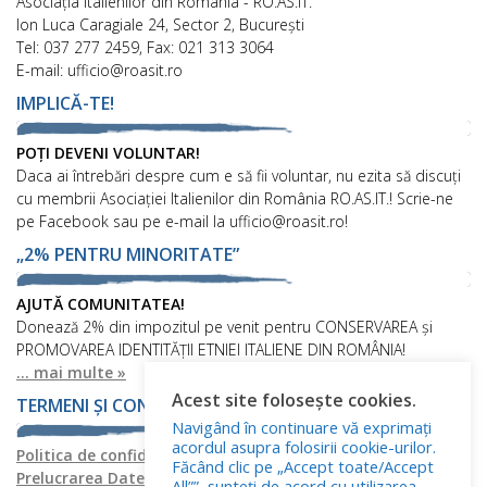
Asociaţia Italienilor din România - RO.AS.IT.
Ion Luca Caragiale 24, Sector 2, București
Tel: 037 277 2459, Fax: 021 313 3064
E-mail: ufficio@roasit.ro
IMPLICĂ-TE!
POȚI DEVENI VOLUNTAR!
Daca ai întrebări despre cum e să fii voluntar, nu ezita să discuți
cu membrii Asociației Italienilor din România RO.AS.IT.! Scrie-ne
pe Facebook sau pe e-mail la ufficio@roasit.ro!
„2% PENTRU MINORITATE”
AJUTĂ COMUNITATEA!
Donează 2% din impozitul pe venit pentru CONSERVAREA și
PROMOVAREA IDENTITĂȚII ETNIEI ITALIENE DIN ROMÂNIA!
... mai multe »
Acest site folosește cookies.
TERMENI ȘI CONDIȚII
Navigând în continuare vă exprimați
acordul asupra folosirii cookie-urilor.
Politica de confidențialitate
Politica privind fișierele cookies
Făcând clic pe „Accept toate/Accept
Prelucrarea Datelor cu Caracter Personal
All””, sunteți de acord cu utilizarea