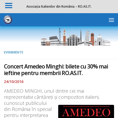
Asociația Italienilor din România – RO.AS.IT.
Skip to content
Deschide b
EVENIMENTE
Concert Amedeo Minghi: bilete cu 30% mai
ieftine pentru membrii RO.AS.IT.
24/10/2016
AMEDEO MINGHI, unul dintre cei mai
reprezentativi cântăreți și compozitori italieni,
cunoscut publicului
din România în special
pentru interpretarea