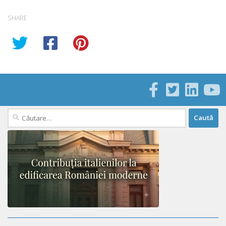
SHARE
Caută
după: