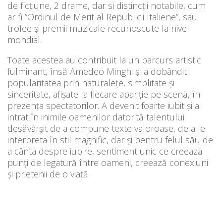
de ficțiune, 2 drame, dar si distincții notabile, cum
ar fi ”Ordinul de Merit al Republicii Italiene”, sau
trofee și premii muzicale recunoscute la nivel
mondial.
Toate acestea au contribuit la un parcurs artistic
fulminant, însă Amedeo Minghi și-a dobândit
popularitatea prin naturalețe, simplitate și
sinceritate, afișate la fiecare apariție pe scenă, în
prezența spectatorilor. A devenit foarte iubit și a
intrat în inimile oamenilor datorită talentului
desăvârșit de a compune texte valoroase, de a le
interpreta în stil magnific, dar și pentru felul său de
a cânta despre iubire, sentiment unic ce creează
punți de legatură între oameni, creează conexiuni
și prietenii de o viață.