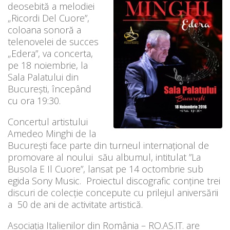
deosebită a melodiei
„Ricordi Del Cuore”,
coloana sonoră a
telenovelei de succes
„Edera”, va concerta,
pe 18 noiembrie, la
Sala Palatului din
București, începând
cu ora 19:30.
Concertul artistului
Amedeo Minghi de la
București face parte din turneul internațional de
promovare al noului său albumul, intitulat ”La
Busola E Il Cuore”, lansat pe 14 octombrie sub
egida Sony Music. Proiectul discografic conține trei
discuri de colecție concepute cu prilejul aniversării
a 50 de ani de activitate artistică.
Asociația Italienilor din România – RO.AS.IT. are