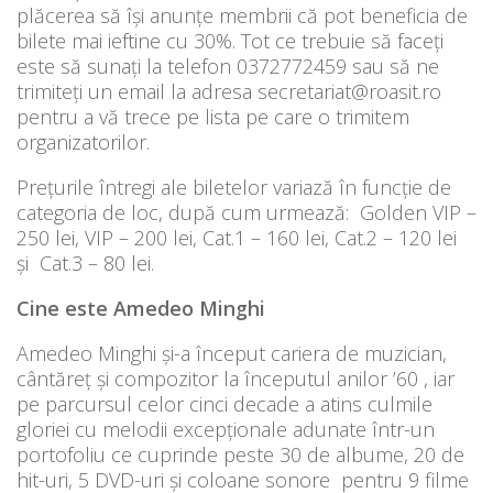
plăcerea să își anunțe membrii că pot beneficia de
bilete mai ieftine cu 30%. Tot ce trebuie să faceți
este să sunați la telefon 0372772459 sau să ne
trimiteți un email la adresa secretariat@roasit.ro
pentru a vă trece pe lista pe care o trimitem
organizatorilor.
Prețurile întregi ale biletelor variază în funcție de
categoria de loc, după cum urmează: Golden VIP –
250 lei, VIP – 200 lei, Cat.1 – 160 lei, Cat.2 – 120 lei
și Cat.3 – 80 lei.
Cine este Amedeo Minghi
Amedeo Minghi și-a început cariera de muzician,
cântăreț și compozitor la începutul anilor ’60 , iar
pe parcursul celor cinci decade a atins culmile
gloriei cu melodii excepționale adunate într-un
portofoliu ce cuprinde peste 30 de albume, 20 de
hit-uri, 5 DVD-uri și coloane sonore pentru 9 filme