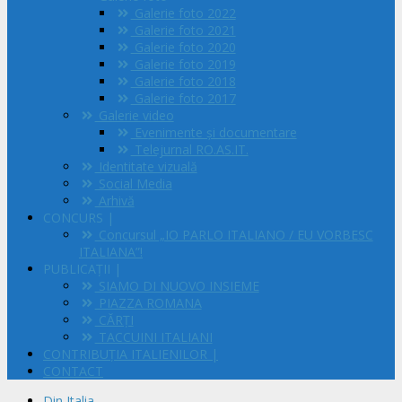
Galerie foto 2022
Galerie foto 2021
Galerie foto 2020
Galerie foto 2019
Galerie foto 2018
Galerie foto 2017
Galerie video
Evenimente și documentare
Telejurnal RO.AS.IT.
Identitate vizuală
Social Media
Arhivă
CONCURS |
Concursul „IO PARLO ITALIANO / EU VORBESC
ITALIANA”!
PUBLICAȚII |
SIAMO DI NUOVO INSIEME
PIAZZA ROMANA
CĂRȚI
TACCUINI ITALIANI
CONTRIBUȚIA ITALIENILOR |
CONTACT
Din Italia