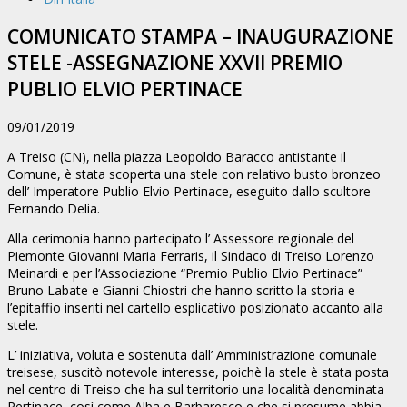
COMUNICATO STAMPA – INAUGURAZIONE
STELE -ASSEGNAZIONE XXVII PREMIO
PUBLIO ELVIO PERTINACE
09/01/2019
A Treiso (CN), nella piazza Leopoldo Baracco antistante il
Comune, è stata scoperta una stele con relativo busto bronzeo
dell’ Imperatore Publio Elvio Pertinace, eseguito dallo scultore
Fernando Delia.
Alla cerimonia hanno partecipato l’ Assessore regionale del
Piemonte Giovanni Maria Ferraris, il Sindaco di Treiso Lorenzo
Meinardi e per l’Associazione “Premio Publio Elvio Pertinace”
Bruno Labate e Gianni Chiostri che hanno scritto la storia e
l’epitaffio inseriti nel cartello esplicativo posizionato accanto alla
stele.
L’ iniziativa, voluta e sostenuta dall’ Amministrazione comunale
treisese, suscitò notevole interesse, poichè la stele è stata posta
nel centro di Treiso che ha sul territorio una località denominata
Pertinace, così come Alba e Barbaresco e che si presume abbia