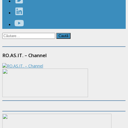
Caută
după:
RO.AS.IT. – Channel