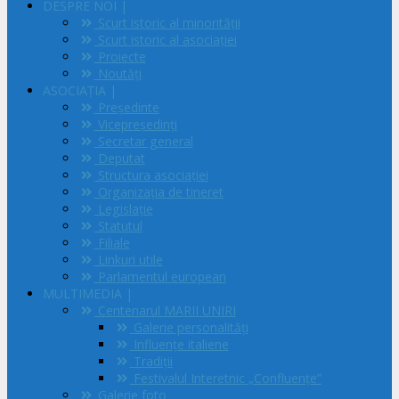
DESPRE NOI |
Scurt istoric al minorităţii
Scurt istoric al asociaţiei
Proiecte
Noutăți
ASOCIAȚIA |
Președinte
Vicepreședinți
Secretar general
Deputat
Structura asociației
Organizația de tineret
Legislație
Statutul
Filiale
Linkuri utile
Parlamentul european
MULTIMEDIA |
Centenarul MARII UNIRI
Galerie personalități
Influențe italiene
Tradiții
Festivalul Interetnic „Confluențe”
Galerie foto