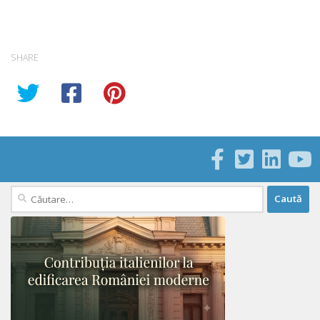
SHARE
Caută
după: