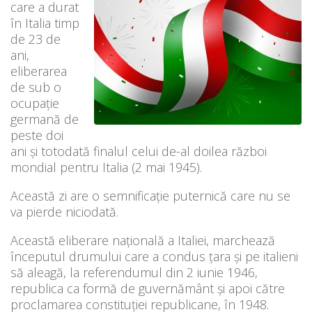
care a durat
în Italia timp
de 23 de
ani,
eliberarea
de sub o
ocupație
germană de
peste doi
ani și totodată finalul celui de-al doilea război
mondial pentru Italia (2 mai 1945).
Această zi are o semnificație puternică care nu se
va pierde niciodată.
Această eliberare națională a Italiei, marchează
începutul drumului care a condus țara și pe italieni
să aleagă, la referendumul din 2 iunie 1946,
republica ca formă de guvernământ și apoi către
proclamarea constituției republicane, în 1948.