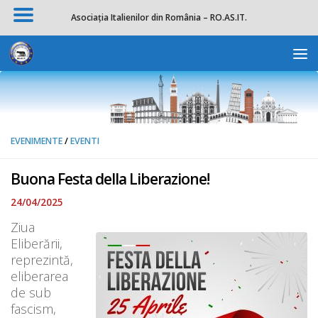
Asociația Italienilor din România – RO.AS.IT.
Skip to content
Deschide b
EVENIMENTE
/
EVENTI
Buona Festa della Liberazione!
24/04/2025
Ziua
Eliberării,
reprezintă,
eliberarea
de sub
fascism,