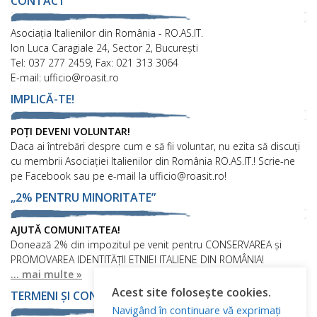
CONTACT
Asociaţia Italienilor din România - RO.AS.IT.
Ion Luca Caragiale 24, Sector 2, București
Tel: 037 277 2459, Fax: 021 313 3064
E-mail: ufficio@roasit.ro
IMPLICĂ-TE!
POȚI DEVENI VOLUNTAR!
Daca ai întrebări despre cum e să fii voluntar, nu ezita să discuți
cu membrii Asociației Italienilor din România RO.AS.IT.! Scrie-ne
pe Facebook sau pe e-mail la ufficio@roasit.ro!
„2% PENTRU MINORITATE”
AJUTĂ COMUNITATEA!
Donează 2% din impozitul pe venit pentru CONSERVAREA și
PROMOVAREA IDENTITĂȚII ETNIEI ITALIENE DIN ROMÂNIA!
... mai multe »
Acest site folosește cookies.
TERMENI ȘI CONDIȚII
Navigând în continuare vă exprimați