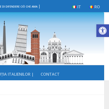
|
IT
RO
E DI DIFENDERE CIÒ CHE AMA
Deschide b
ȚIA ITALIENILOR |
CONTACT