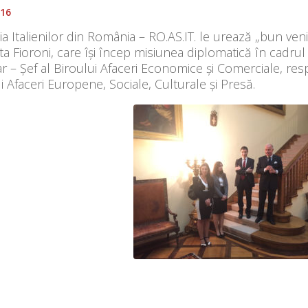
016
ia Italienilor din România – RO.AS.IT. le urează „bun ven
ta Fioroni, care își încep misiunea diplomatică în cadru
r – Șef al Biroului Afaceri Economice și Comerciale, res
i Afaceri Europene, Sociale, Culturale și Presă.