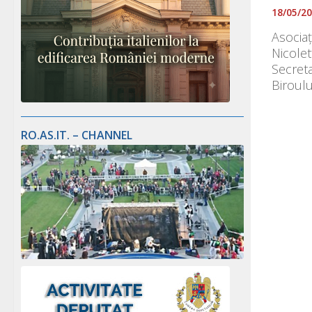
18/05/2
Asociaț
Nicolet
Secreta
Biroulu
RO.AS.IT. – CHANNEL