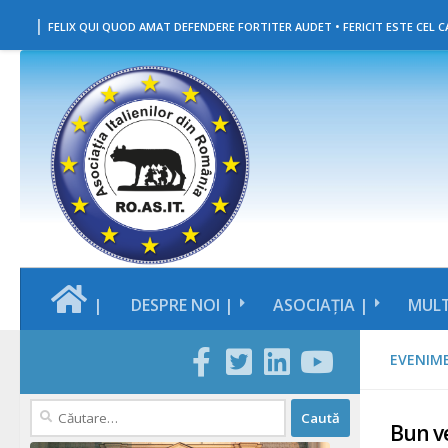
|
Skip to content
FELIX QUI QUOD AMAT DEFENDERE FORTITER AUDET • FERICIT ESTE CEL CA
|
DESPRE NOI |
ASOCIAȚIA |
MULT
EVENIM
Caută
Bun ve
după: