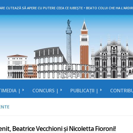
RE CUTEAZĂ SĂ APERE CU PUTERE CEEA CE IUBEȘTE • BEATO COLUI CHE HA L’ARDIR
IMEDIA |
CONCURS |
PUBLICAȚII |
CONTRIBU
ENTE
nit, Beatrice Vecchioni și Nicoletta Fioroni!