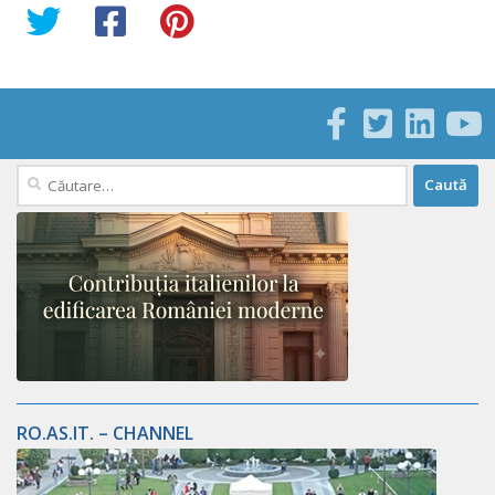
Caută
după:
RO.AS.IT. – CHANNEL