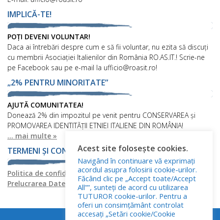
IMPLICĂ-TE!
POȚI DEVENI VOLUNTAR!
Daca ai întrebări despre cum e să fii voluntar, nu ezita să discuți
cu membrii Asociației Italienilor din România RO.AS.IT.! Scrie-ne
pe Facebook sau pe e-mail la ufficio@roasit.ro!
„2% PENTRU MINORITATE”
AJUTĂ COMUNITATEA!
Donează 2% din impozitul pe venit pentru CONSERVAREA și
PROMOVAREA IDENTITĂȚII ETNIEI ITALIENE DIN ROMÂNIA!
... mai multe »
Acest site folosește cookies.
TERMENI ȘI CONDIȚII
Navigând în continuare vă exprimați
acordul asupra folosirii cookie-urilor.
Politica de confidențialitate
Politica privind fișierele cookies
Făcând clic pe „Accept toate/Accept
Prelucrarea Datelor cu Caracter Personal
All””, sunteți de acord cu utilizarea
TUTUROR cookie-urilor. Pentru a
oferi un consimțământ controlat
accesați „Setări cookie/Cookie