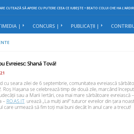
RE CUTEAZĂ SĂ APERE CU PUTERE CEEA CE IUBEȘTE • BEATO COLUI CHE HA L’ARDIR
IMEDIA |
CONCURS |
PUBLICAȚII |
CONTRIBU
ENTE
u Evreiesc: Shaná Tová!
021
 cu seara zilei de 6 septembrie, comunitatea evreiască sărbăto
. Roș Hașana se celebrează timp de două zile, marcând începutul
Judecății sau a Marii Iertări, cea mai mare sărbătoare evreiască – 
a –
RO.AS.IT
. urează „La mulți ani!” tuturor evreilor din țara noas
ul care urmează să fim toți mai buni decât în anul care a trecut!