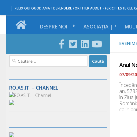
|
Skip to content
FELIX QUI QUOD AMAT DEFENDERE FORTITER AUDET • FERICIT ESTE CEL CA
|
DESPRE NOI |
ASOCIAȚIA |
MULT
EVENIM
Caută
Anul No
după:
07/09/2
Începând
RO.AS.IT. – CHANNEL
an, 5782
în Ziua 
Români
ca în an