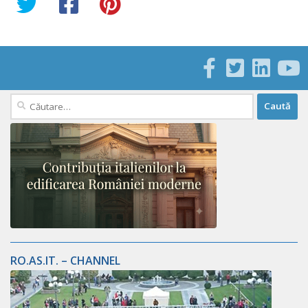
Caută
după:
RO.AS.IT. – CHANNEL