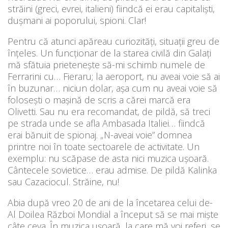
străini (greci, evrei, italieni) fiindcă ei erau capitaliști,
dușmani ai poporului, spioni. Clar!
Pentru că atunci apăreau curiozități, situații greu de
înțeles. Un funcționar de la starea civilă din Galați
mă sfătuia prietenește să-mi schimb numele de
Ferrarini cu… Fieraru; la aeroport, nu aveai voie să ai
în buzunar… niciun dolar, așa cum nu aveai voie să
folosești o mașină de scris a cărei marcă era
Olivetti. Sau nu era recomandat, de pildă, să treci
pe strada unde se afla Ambasada Italiei… fiindcă
erai bănuit de spionaj. „N-aveai voie” domnea
printre noi în toate sectoarele de activitate. Un
exemplu: nu scăpase de asta nici muzica ușoară.
Cântecele sovietice… erau admise. De pildă Kalinka
sau Cazaciocul. Străine, nu!
Abia după vreo 20 de ani de la încetarea celui de-
Al Doilea Război Mondial a început să se mai miște
câte ceva. În muzica ușoară, la care mă voi referi, se