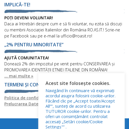
IMPLICĂ-TE!
POȚI DEVENI VOLUNTAR!
Daca ai întrebări despre cum e să fii voluntar, nu ezita să discuți
cu membrii Asociației Italienilor din România RO.AS.IT.! Scrie-ne
pe Facebook sau pe e-mail la ufficio@roasit.ro!
„2% PENTRU MINORITATE”
AJUTĂ COMUNITATEA!
Donează 2% din impozitul pe venit pentru CONSERVAREA și
PROMOVAREA IDENTITĂȚII ETNIEI ITALIENE DIN ROMÂNIA!
... mai multe »
Acest site folosește cookies.
TERMENI ȘI CONDIȚII
Navigând în continuare vă exprimați
acordul asupra folosirii cookie-urilor.
Politica de confidențialitate
Politica privind fișierele cookies
Făcând clic pe „Accept toate/Accept
Prelucrarea Datelor cu Caracter Personal
All””, sunteți de acord cu utilizarea
TUTUROR cookie-urilor. Pentru a
oferi un consimțământ controlat
accesați „Setări cookie/Cookie
Settings"” .