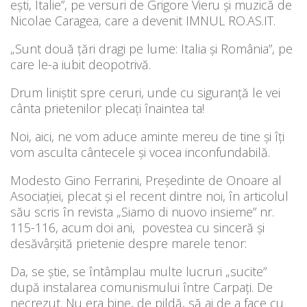
eşti, Italie”, pe versuri de Grigore Vieru și muzică de
Nicolae Caragea, care a devenit IMNUL RO.AS.IT.
„Sunt două țări dragi pe lume: Italia și România”, pe
care le-a iubit deopotrivă.
Drum liniștit spre ceruri, unde cu siguranță le vei
cânta prietenilor plecați înaintea ta!
Noi, aici, ne vom aduce aminte mereu de tine și îți
vom asculta cântecele și vocea inconfundabilă.
Modesto Gino Ferrarini, Președinte de Onoare al
Asociației, plecat și el recent dintre noi, în articolul
său scris în revista „Siamo di nuovo insieme” nr.
115-116, acum doi ani, povestea cu sinceră și
desăvârșită prietenie despre marele tenor:
Da, se știe, se întâmplau multe lucruri „sucite”
după instalarea comunismului între Carpați. De
necrezut. Nu era bine, de pildă, să ai de a face cu