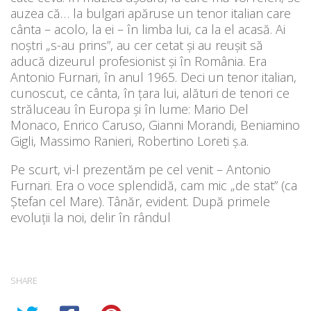
auzea că… la bulgari apăruse un tenor italian care
cânta – acolo, la ei – în limba lui, ca la el acasă. Ai
noștri „s-au prins”, au cer cetat și au reușit să
aducă dizeurul profesionist și în România. Era
Antonio Furnari, în anul 1965. Deci un tenor italian,
cunoscut, ce cânta, în țara lui, alături de tenori ce
străluceau în Europa și în lume: Mario Del
Monaco, Enrico Caruso, Gianni Morandi, Beniamino
Gigli, Massimo Ranieri, Robertino Loreti ș.a.
Pe scurt, vi-l prezentăm pe cel venit – Antonio
Furnari. Era o voce splendidă, cam mic „de stat” (ca
Ștefan cel Mare). Tânăr, evident. După primele
evoluții la noi, delir în rândul
SHARE