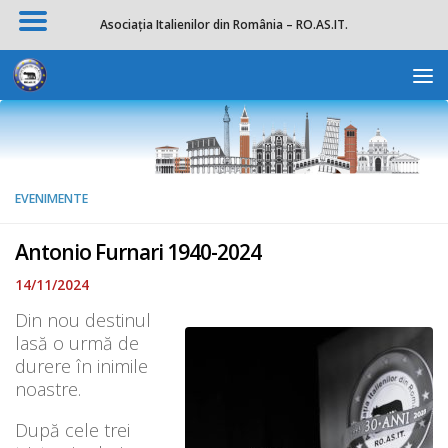
Asociația Italienilor din România – RO.AS.IT.
Skip to content
Deschide b
EVENIMENTE
Antonio Furnari 1940-2024
14/11/2024
Din nou destinul
lasă o urmă de
durere în inimile
noastre.
După cele trei