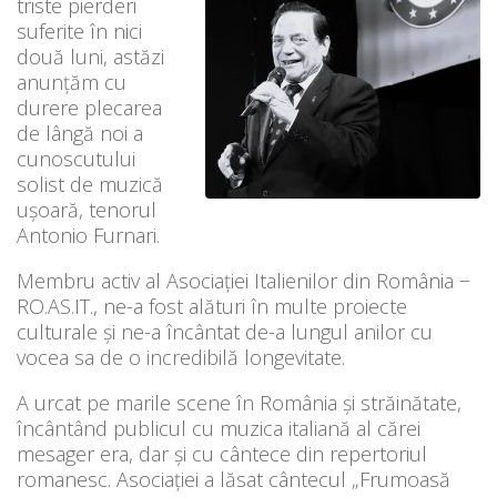
triste pierderi
suferite în nici
două luni, astăzi
anunțăm cu
durere plecarea
de lângă noi a
cunoscutului
solist de muzică
ușoară, tenorul
Antonio Furnari.
Membru activ al Asociației Italienilor din România −
RO.AS.IT., ne-a fost alături în multe proiecte
culturale și ne-a încântat de-a lungul anilor cu
vocea sa de o incredibilă longevitate.
A urcat pe marile scene în România și străinătate,
încântând publicul cu muzica italiană al cărei
mesager era, dar și cu cântece din repertoriul
romanesc. Asociației a lăsat cântecul „Frumoasă