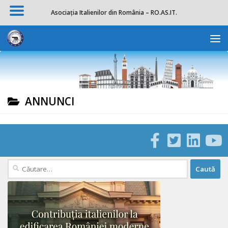
Asociația Italienilor din România – RO.AS.IT.
Skip to content
Deschide b
ANNUNCI
Caută
după: