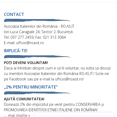
CONTACT
Asociaţia Italienilor din România - RO.AS.IT.
Ion Luca Caragiale 24, Sector 2, București
Tel: 037 277 2459, Fax: 021 313 3064
E-mail: ufficio@roasit.ro
IMPLICĂ-TE!
POȚI DEVENI VOLUNTAR!
Daca ai întrebări despre cum e să fii voluntar, nu ezita să discuți
cu membrii Asociației Italienilor din România RO.AS.IT.! Scrie-ne
pe Facebook sau pe e-mail la ufficio@roasit.ro!
„2% PENTRU MINORITATE”
AJUTĂ COMUNITATEA!
Donează 2% din impozitul pe venit pentru CONSERVAREA și
PROMOVAREA IDENTITĂȚII ETNIEI ITALIENE DIN ROMÂNIA!
... mai multe »