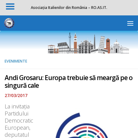
Asociația Italienilor din România – RO.AS.IT.
Skip to content
Deschide b
EVENIMENTE
Andi Grosaru: Europa trebuie să meargă pe o
singură cale
27/03/2017
La invitația
Partidului
Democratic
European,
deputatul