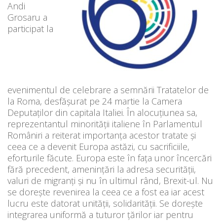
Andi
Grosaru a
participat la
evenimentul de celebrare a semnării Tratatelor de
la Roma, desfășurat pe 24 martie la Camera
Deputaților din capitala Italiei. În alocuțiunea sa,
reprezentantul minorității italiene în Parlamentul
Româniri a reiterat importanța acestor tratate și
ceea ce a devenit Europa astăzi, cu sacrificiile,
eforturile făcute. Europa este în fața unor încercări
fără precedent, amenințări la adresa securității,
valuri de migranți și nu în ultimul rând, Brexit-ul. Nu
se dorește revenirea la ceea ce a fost ea iar acest
lucru este datorat unității, solidarității. Se dorește
integrarea uniformă a tuturor țărilor iar pentru