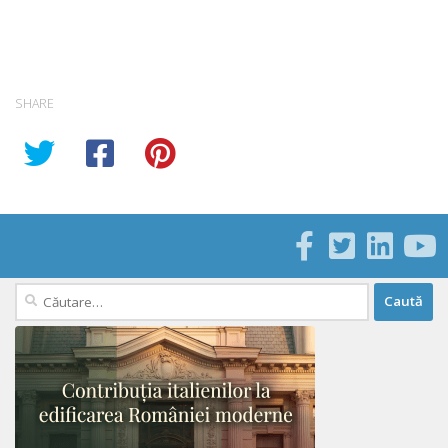
SHARE
Caută
după: