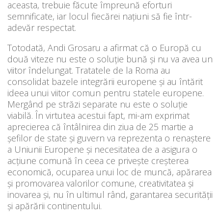
aceasta, trebuie făcute împreună eforturi
semnificate, iar locul fiecărei națiuni să fie într-
adevăr respectat.
Totodată, Andi Grosaru a afirmat că o Europă cu
două viteze nu este o soluție bună și nu va avea un
viitor îndelungat. Tratatele de la Roma au
consolidat bazele integrării europene și au întărit
ideea unui viitor comun pentru statele europene.
Mergând pe străzi separate nu este o soluție
viabilă. În virtutea acestui fapt, mi-am exprimat
aprecierea că întâlnirea din ziua de 25 martie a
șefilor de state și guvern va reprezenta o renaștere
a Uniunii Europene și necesitatea de a asigura o
acțiune comună în ceea ce privește creșterea
economică, ocuparea unui loc de muncă, apărarea
și promovarea valorilor comune, creativitatea și
inovarea și, nu în ultimul rând, garantarea securității
și apărării continentului.