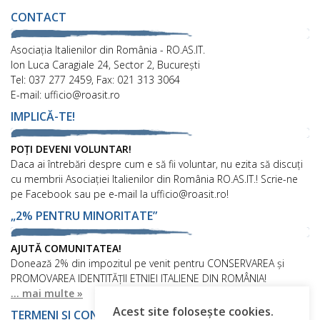
CONTACT
Asociaţia Italienilor din România - RO.AS.IT.
Ion Luca Caragiale 24, Sector 2, București
Tel: 037 277 2459, Fax: 021 313 3064
E-mail: ufficio@roasit.ro
IMPLICĂ-TE!
POȚI DEVENI VOLUNTAR!
Daca ai întrebări despre cum e să fii voluntar, nu ezita să discuți
cu membrii Asociației Italienilor din România RO.AS.IT.! Scrie-ne
pe Facebook sau pe e-mail la ufficio@roasit.ro!
„2% PENTRU MINORITATE”
AJUTĂ COMUNITATEA!
Donează 2% din impozitul pe venit pentru CONSERVAREA și
PROMOVAREA IDENTITĂȚII ETNIEI ITALIENE DIN ROMÂNIA!
... mai multe »
Acest site folosește cookies.
TERMENI ȘI CONDIȚII