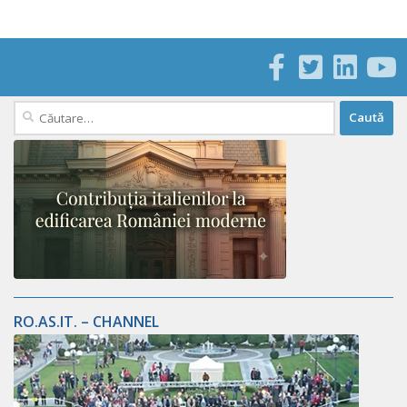
Caută
după:
RO.AS.IT. – CHANNEL