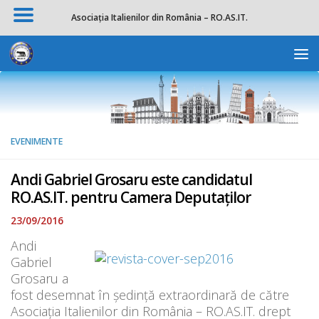
Asociația Italienilor din România – RO.AS.IT.
Skip to content
Deschide b
EVENIMENTE
Andi Gabriel Grosaru este candidatul
RO.AS.IT. pentru Camera Deputaților
23/09/2016
Andi
Gabriel
Grosaru a
fost desemnat în ședință extraordinară de către
Asociația Italienilor din România – RO.AS.IT. drept