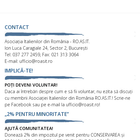
CONTACT
Asociaţia Italienilor din România - RO.AS.IT.
Ion Luca Caragiale 24, Sector 2, București
Tel: 037 277 2459, Fax: 021 313 3064
E-mail: ufficio@roasit.ro
IMPLICĂ-TE!
POȚI DEVENI VOLUNTAR!
Daca ai întrebări despre cum e să fii voluntar, nu ezita să discuți
cu membrii Asociației Italienilor din România RO.AS.IT.! Scrie-ne
pe Facebook sau pe e-mail la ufficio@roasit.ro!
„2% PENTRU MINORITATE”
AJUTĂ COMUNITATEA!
Donează 2% din impozitul pe venit pentru CONSERVAREA și