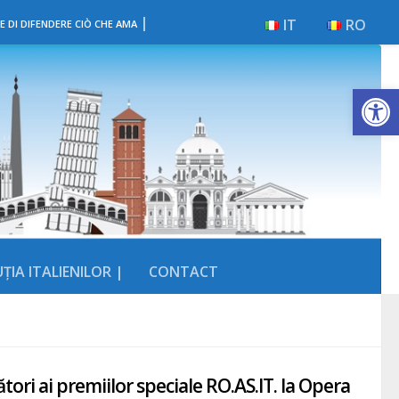
|
IT
RO
E DI DIFENDERE CIÒ CHE AMA
Deschide b
ȚIA ITALIENILOR |
CONTACT
i ai premiilor speciale RO.AS.IT. la Opera