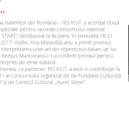
T
017
ia Italienilor din România – RO.AS.IT. a acordat două
speciale pentru laureații concursului național
START”, desfășurat la Bușteni, în perioada 18-21
2017. Astfel, Ana Măria Băcanu a primit premiul
interpretarea unei arii din repertoriul italian, iar lui
Remus Manoleanu i s-a conferit premiul pentru
nterpreți de etnie italiană.
enea, ca partener, RO.AS.IT. a avut o contribuție la
 I al concursului organizat de de Fundația Culturală
” și de Centrul Cultural „Aurel Stroe”.