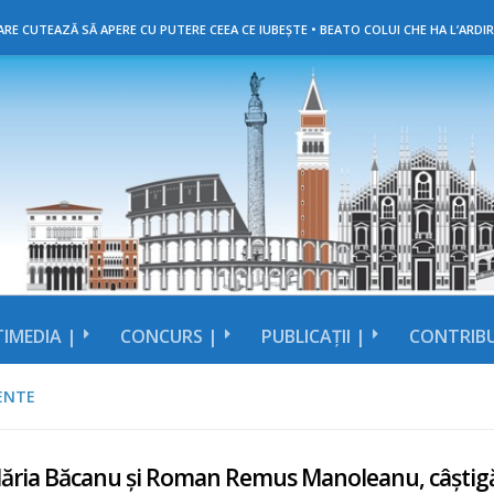
RE CUTEAZĂ SĂ APERE CU PUTERE CEEA CE IUBEȘTE • BEATO COLUI CHE HA L’ARDIR
IMEDIA |
CONCURS |
PUBLICAȚII |
CONTRIBU
ENTE
ria Băcanu și Roman Remus Manoleanu, câștigător