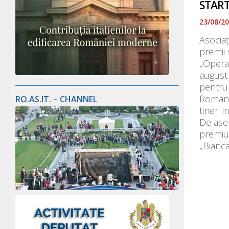
STAR
23/08/2
Asociaț
premii 
„Opera 
august 
pentru 
Roman 
RO.AS.IT. – CHANNEL
tineri i
De asem
premiul
„Bianca