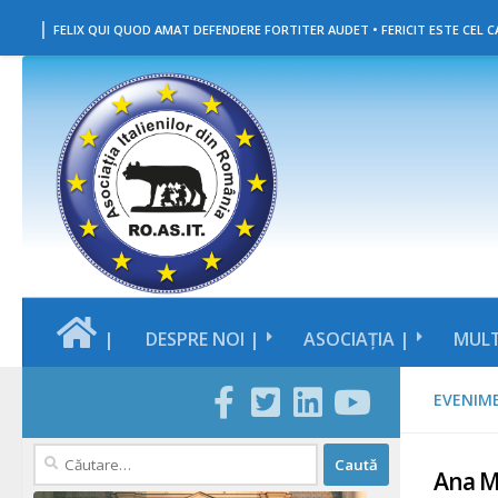
|
Skip to content
FELIX QUI QUOD AMAT DEFENDERE FORTITER AUDET • FERICIT ESTE CEL CA
|
DESPRE NOI |
ASOCIAȚIA |
MULT
EVENIM
Caută
Ana Mă
după: