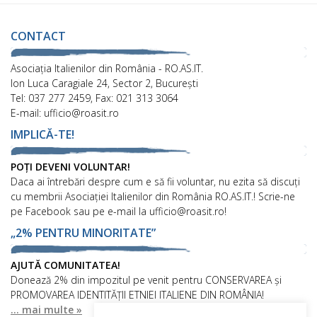
CONTACT
Asociaţia Italienilor din România - RO.AS.IT.
Ion Luca Caragiale 24, Sector 2, București
Tel: 037 277 2459, Fax: 021 313 3064
E-mail: ufficio@roasit.ro
IMPLICĂ-TE!
POȚI DEVENI VOLUNTAR!
Daca ai întrebări despre cum e să fii voluntar, nu ezita să discuți
cu membrii Asociației Italienilor din România RO.AS.IT.! Scrie-ne
pe Facebook sau pe e-mail la ufficio@roasit.ro!
„2% PENTRU MINORITATE”
AJUTĂ COMUNITATEA!
Donează 2% din impozitul pe venit pentru CONSERVAREA și
PROMOVAREA IDENTITĂȚII ETNIEI ITALIENE DIN ROMÂNIA!
... mai multe »