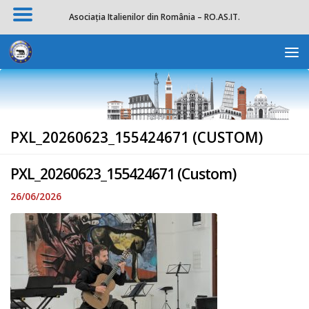
Asociația Italienilor din România – RO.AS.IT.
Skip to content
Deschide b
PXL_20260623_155424671 (CUSTOM)
PXL_20260623_155424671 (Custom)
26/06/2026