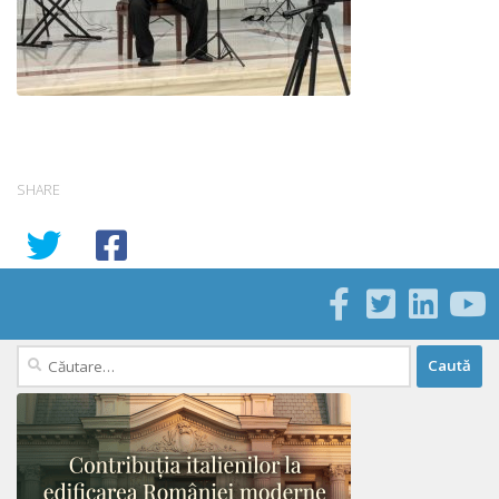
SHARE
Caută
după: