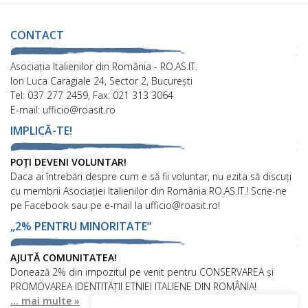
CONTACT
Asociaţia Italienilor din România - RO.AS.IT.
Ion Luca Caragiale 24, Sector 2, București
Tel: 037 277 2459, Fax: 021 313 3064
E-mail: ufficio@roasit.ro
IMPLICĂ-TE!
POȚI DEVENI VOLUNTAR!
Daca ai întrebări despre cum e să fii voluntar, nu ezita să discuți
cu membrii Asociației Italienilor din România RO.AS.IT.! Scrie-ne
pe Facebook sau pe e-mail la ufficio@roasit.ro!
„2% PENTRU MINORITATE”
AJUTĂ COMUNITATEA!
Donează 2% din impozitul pe venit pentru CONSERVAREA și
PROMOVAREA IDENTITĂȚII ETNIEI ITALIENE DIN ROMÂNIA!
... mai multe »