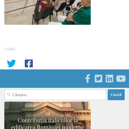
SHARE
Caută
după: