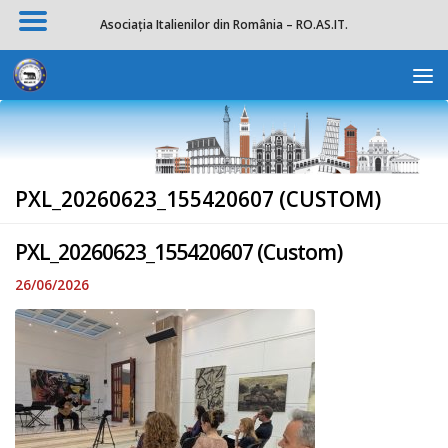
Asociația Italienilor din România – RO.AS.IT.
Skip to content
Deschide b
PXL_20260623_155420607 (CUSTOM)
PXL_20260623_155420607 (Custom)
26/06/2026