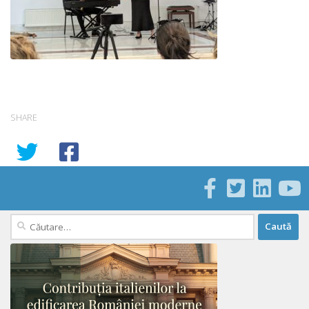
SHARE
Caută
după: