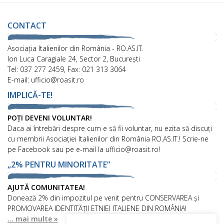
CONTACT
Asociaţia Italienilor din România - RO.AS.IT.
Ion Luca Caragiale 24, Sector 2, București
Tel: 037 277 2459, Fax: 021 313 3064
E-mail: ufficio@roasit.ro
IMPLICĂ-TE!
POȚI DEVENI VOLUNTAR!
Daca ai întrebări despre cum e să fii voluntar, nu ezita să discuți
cu membrii Asociației Italienilor din România RO.AS.IT.! Scrie-ne
pe Facebook sau pe e-mail la ufficio@roasit.ro!
„2% PENTRU MINORITATE”
AJUTĂ COMUNITATEA!
Donează 2% din impozitul pe venit pentru CONSERVAREA și
PROMOVAREA IDENTITĂȚII ETNIEI ITALIENE DIN ROMÂNIA!
... mai multe »