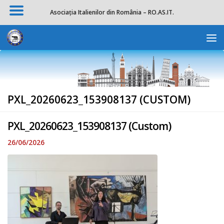
Asociația Italienilor din România – RO.AS.IT.
Skip to content
Deschide b
PXL_20260623_153908137 (CUSTOM)
PXL_20260623_153908137 (Custom)
26/06/2026