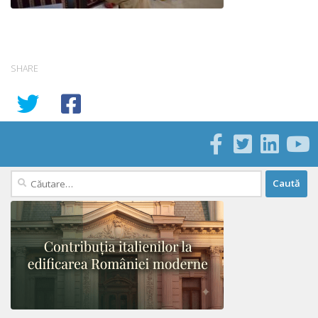
SHARE
Caută
după: