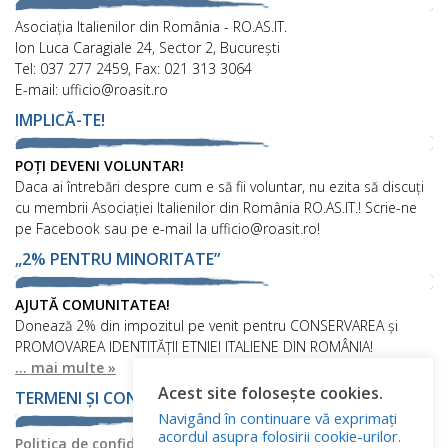
Asociaţia Italienilor din România - RO.AS.IT.
Ion Luca Caragiale 24, Sector 2, București
Tel: 037 277 2459, Fax: 021 313 3064
E-mail: ufficio@roasit.ro
IMPLICĂ-TE!
POȚI DEVENI VOLUNTAR!
Daca ai întrebări despre cum e să fii voluntar, nu ezita să discuți
cu membrii Asociației Italienilor din România RO.AS.IT.! Scrie-ne
pe Facebook sau pe e-mail la ufficio@roasit.ro!
„2% PENTRU MINORITATE”
AJUTĂ COMUNITATEA!
Donează 2% din impozitul pe venit pentru CONSERVAREA și
PROMOVAREA IDENTITĂȚII ETNIEI ITALIENE DIN ROMÂNIA!
... mai multe »
Acest site folosește cookies.
TERMENI ȘI CONDIȚII
Navigând în continuare vă exprimați
acordul asupra folosirii cookie-urilor.
Politica de confidențialitate
Politica privind fișierele cookies