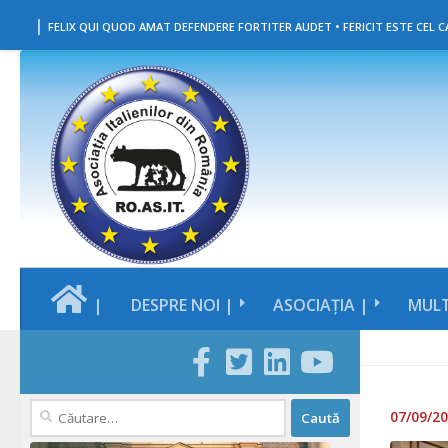
|
Skip to content
FELIX QUI QUOD AMAT DEFENDERE FORTITER AUDET • FERICIT ESTE CEL CA
|
DESPRE NOI |
ASOCIAȚIA |
MULT
Caută
07/09/2
după: