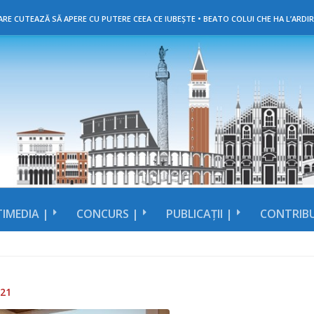
RE CUTEAZĂ SĂ APERE CU PUTERE CEEA CE IUBEȘTE • BEATO COLUI CHE HA L’ARDIR
IMEDIA |
CONCURS |
PUBLICAȚII |
CONTRIBU
021