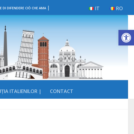
|
IT
RO
E DI DIFENDERE CIÒ CHE AMA
Deschide b
ȚIA ITALIENILOR |
CONTACT