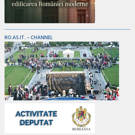
RO.AS.IT. – CHANNEL