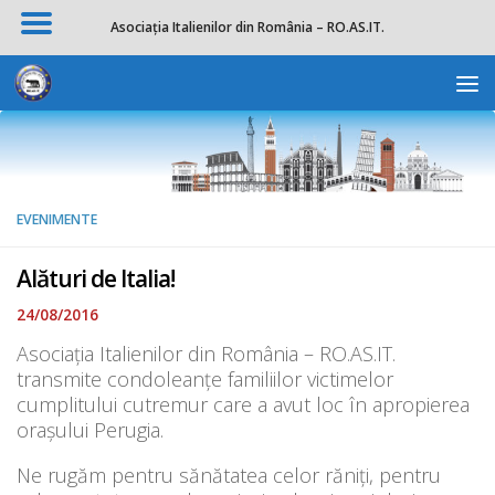
Asociația Italienilor din România – RO.AS.IT.
Skip to content
Deschide b
EVENIMENTE
Alături de Italia!
24/08/2016
Asociația Italienilor din România – RO.AS.IT.
transmite condoleanțe familiilor victimelor
cumplitului cutremur care a avut loc în apropierea
orașului Perugia.
Ne rugăm pentru sănătatea celor răniți, pentru