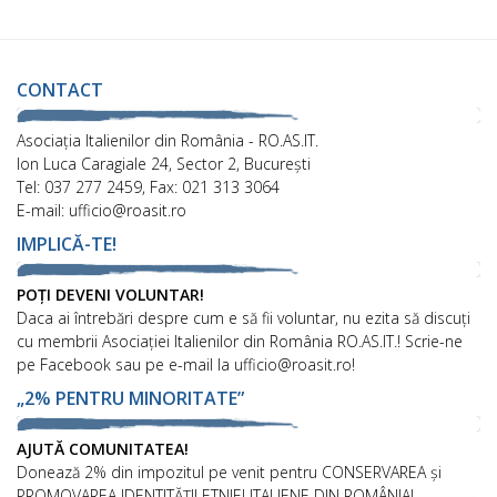
CONTACT
Asociaţia Italienilor din România - RO.AS.IT.
Ion Luca Caragiale 24, Sector 2, București
Tel: 037 277 2459, Fax: 021 313 3064
E-mail: ufficio@roasit.ro
IMPLICĂ-TE!
POȚI DEVENI VOLUNTAR!
Daca ai întrebări despre cum e să fii voluntar, nu ezita să discuți
cu membrii Asociației Italienilor din România RO.AS.IT.! Scrie-ne
pe Facebook sau pe e-mail la ufficio@roasit.ro!
„2% PENTRU MINORITATE”
AJUTĂ COMUNITATEA!
Donează 2% din impozitul pe venit pentru CONSERVAREA și
PROMOVAREA IDENTITĂȚII ETNIEI ITALIENE DIN ROMÂNIA!