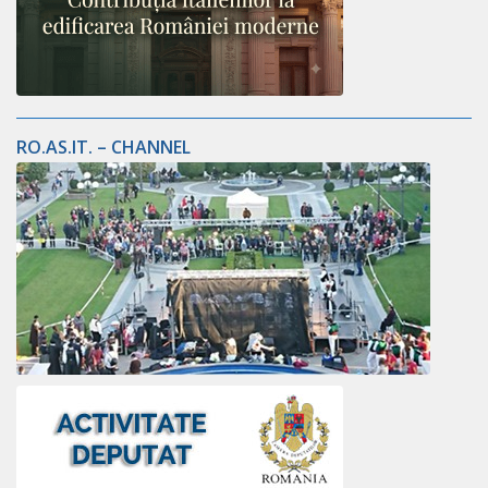
RO.AS.IT. – CHANNEL