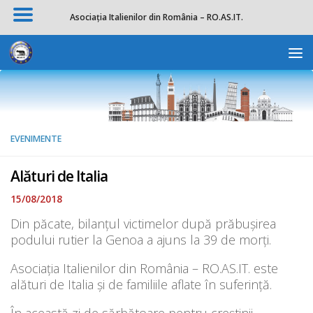
Asociația Italienilor din România – RO.AS.IT.
Skip to content
Deschide b
EVENIMENTE
Alături de Italia
15/08/2018
Din păcate, bilanțul victimelor după prăbușirea
podului rutier la Genoa a ajuns la 39 de morți.
Asociația Italienilor din România – RO.AS.IT. este
alături de Italia și de familiile aflate în suferință.
În această zi de sărbătoare pentru creștinii