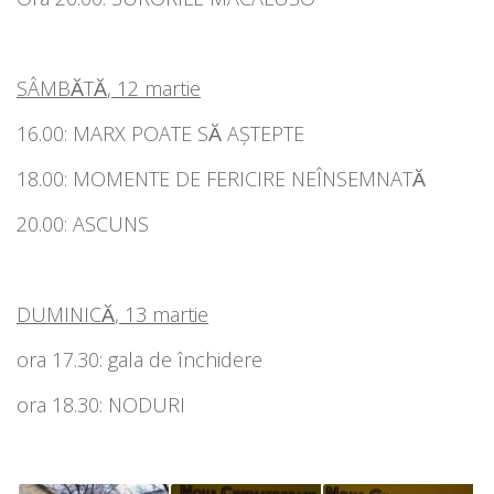
S
Â
MB
Ᾰ
T
Ᾰ
, 12 martie
16.00: MARX POATE SᾸ AŞTEPTE
18.00: MOMENTE DE FERICIRE NEÎNSEMNATᾸ
20.00: ASCUNS
DUMINIC
Ᾰ
, 13 martie
ora 17.30: gala de închidere
ora 18.30: NODURI