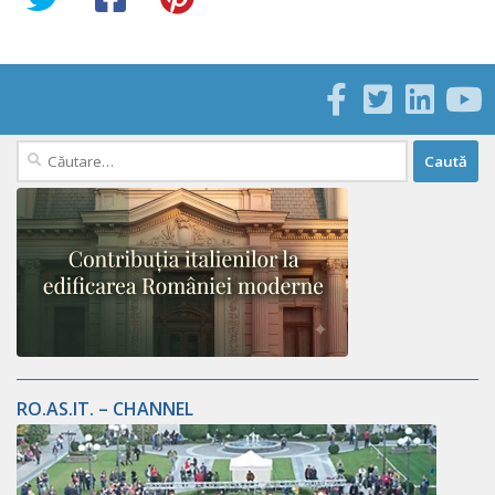
Caută
după:
RO.AS.IT. – CHANNEL