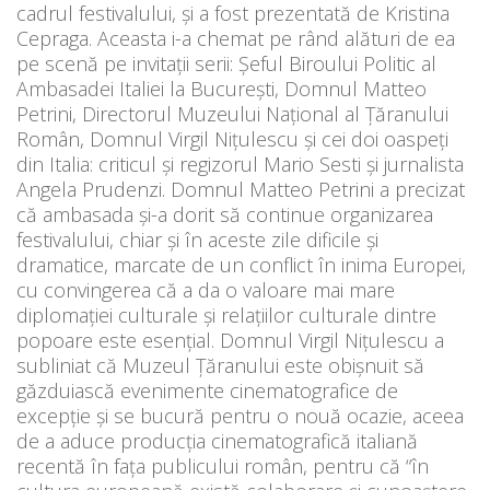
cadrul festivalului, și a fost prezentată de Kristina
Cepraga. Aceasta i-a chemat pe rând alături de ea
pe scenă pe invitații serii: Şeful Biroului Politic al
Ambasadei Italiei la București, Domnul Matteo
Petrini, Directorul Muzeului Național al Ţăranului
Român, Domnul Virgil Nițulescu și cei doi oaspeți
din Italia: criticul și regizorul Mario Sesti și jurnalista
Angela Prudenzi. Domnul Matteo Petrini a precizat
că ambasada și-a dorit să continue organizarea
festivalului, chiar și în aceste zile dificile și
dramatice, marcate de un conflict în inima Europei,
cu convingerea că a da o valoare mai mare
diplomației culturale și relațiilor culturale dintre
popoare este esențial. Domnul Virgil Nițulescu a
subliniat că Muzeul Ţăranului este obișnuit să
găzduiască evenimente cinematografice de
excepție și se bucură pentru o nouă ocazie, aceea
de a aduce producția cinematografică italiană
recentă în fața publicului român, pentru că “în