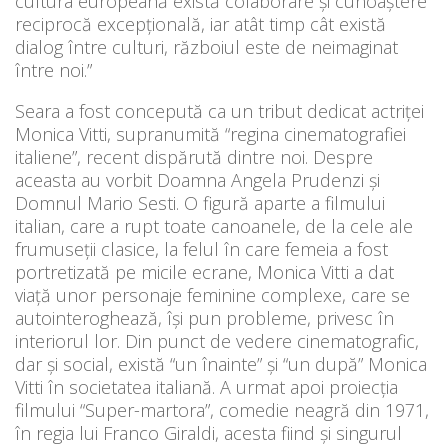
cultura europeană există colaborare și cunoaștere
reciprocă excepțională, iar atât timp cât există
dialog între culturi, războiul este de neimaginat
între noi.”
Seara a fost concepută ca un tribut dedicat actriței
Monica Vitti, supranumită “regina cinematografiei
italiene”, recent dispărută dintre noi. Despre
aceasta au vorbit Doamna Angela Prudenzi și
Domnul Mario Sesti. O figură aparte a filmului
italian, care a rupt toate canoanele, de la cele ale
frumuseții clasice, la felul în care femeia a fost
portretizată pe micile ecrane, Monica Vitti a dat
viață unor personaje feminine complexe, care se
autointeroghează, își pun probleme, privesc în
interiorul lor. Din punct de vedere cinematografic,
dar și social, există “un înainte” și “un după” Monica
Vitti în societatea italiană. A urmat apoi proiecția
filmului “Super-martora”, comedie neagră din 1971,
în regia lui Franco Giraldi, acesta fiind și singurul