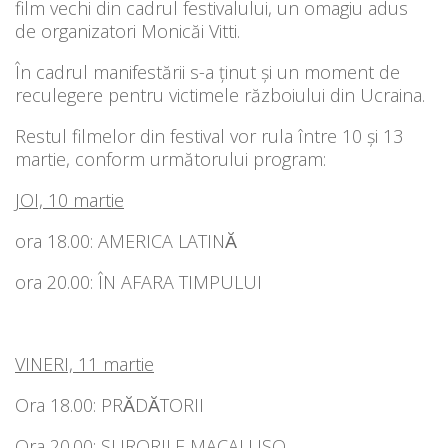
film vechi din cadrul festivalului, un omagiu adus
de organizatori Monicăi Vitti.
În cadrul manifestării s-a ținut și un moment de
reculegere pentru victimele războiului din Ucraina.
Restul filmelor din festival vor rula între 10 și 13
martie, conform următorului program:
JOI, 10 martie
ora 18.00: AMERICA LATINᾸ
ora 20.00: ÎN AFARA TIMPULUI
VINERI, 11 martie
Ora 18.00: PRᾸDᾸTORII
Ora 20.00: SURORILE MACALUSO