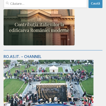
Caută
după:
RO.AS.IT. – CHANNEL