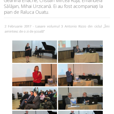
Geanina Enache, Cristian Mircea Ruja, Emanuela
Sălăjan, Mihai Urzicană. Ei au fost acompaniați la
pian de Raluca Ouatu.
2 Februarie 2017 - Lasare volumul 3 Antonio Rizzo din ciclul „Îmi
amintesc de o zi de școală”