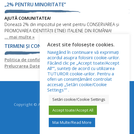
„2% PENTRU MINORITATE”
AJUTĂ COMUNITATEA!
Donează 2% din impozitul pe venit pentru CONSERVAREA și
PROMOVAREA IDENTITĂȚII ETNIEI ITALIENE DIN ROMÂNIA!
... mai multe »
Acest site folosește cookies.
TERMENI ȘI CONDIȚII
Navigând în continuare vă exprimați
acordul asupra folosirii cookie-urilor.
Politica de confidențialitate
Politica privind fișierele cookies
Făcând clic pe „Accept toate/Accept
Prelucrarea Datelor cu Caracter Personal
All””, sunteți de acord cu utilizarea
TUTUROR cookie-urilor. Pentru a
oferi un consimțământ controlat
accesați „Setări cookie/Cookie
Settings"” .
Setări cookie/Cookie Settings
Copyright © Asociația Italienilor din România - RO.AS.IT.
Accept toate/Accept All
Toate drepturile rezervate.
Mai Multe/Read More