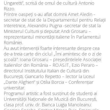
Ungaretti”, scrisă de omul de cultură Antonio
Rizzo.
Printre oaspeți s-au aflat domnii Amet Aledin -
secretar de stat de la Departamentul pentru Relații
Interetnice, Alexandru Pugna -secretar de stat la
Ministerul Culturii și deputat Andi Grosaru –
reprezentantul minorității italiene în Parlamentul
României.
Au avut intervenții foarte interesante despre cea
de-a treia carte din ciclul „Îmi amintesc de o zi de
școală”: Ioana Grosaru – președintelele Asociației
Italienilor din România – RO.AS.IT., Ezio Peraro –
directorul Institutului Italian de Cultură din
București, Giancarlo Repetto – lector la Liceul
„Dante Alighieri” și Otilia Borcia – Conferențiar
universitar.
Programul artistic a fost susținut de studenți ai
Universității Naționale de Muzică din București,
clasa prof. univ. dr. Bianca Luigia Manoleanu: