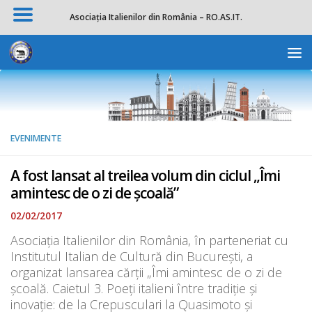
Asociația Italienilor din România – RO.AS.IT.
Skip to content
Deschide b
EVENIMENTE
A fost lansat al treilea volum din ciclul „Îmi
amintesc de o zi de școală”
02/02/2017
Asociația Italienilor din România, în parteneriat cu
Institutul Italian de Cultură din București, a
organizat lansarea cărții „Îmi amintesc de o zi de
școală. Caietul 3. Poeți italieni între tradiție și
inovație: de la Crepusculari la Quasimoto și