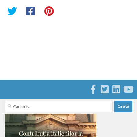
Caută
după: