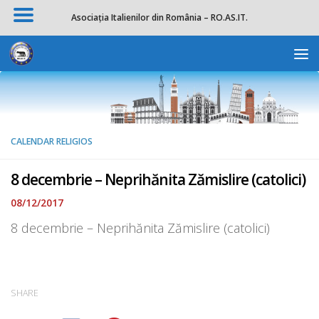
Asociația Italienilor din România – RO.AS.IT.
Skip to content
Deschide b
CALENDAR RELIGIOS
8 decembrie – Neprihănita Zămislire (catolici)
08/12/2017
8 decembrie – Neprihănita Zămislire (catolici)
SHARE