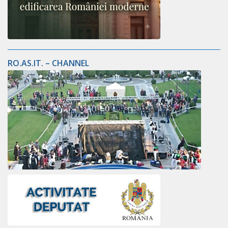
RO.AS.IT. – CHANNEL