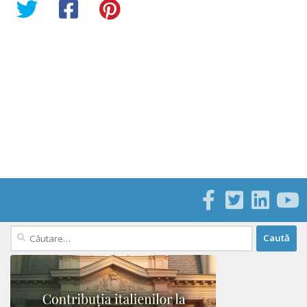
Caută
după: