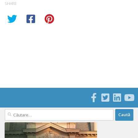
SHARE
Caută
după: