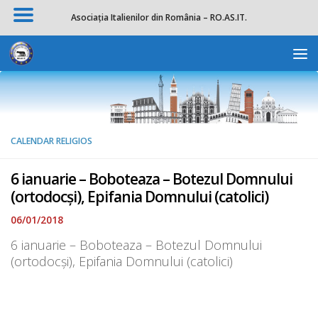
Asociația Italienilor din România – RO.AS.IT.
Skip to content
Deschide b
CALENDAR RELIGIOS
6 ianuarie – Boboteaza – Botezul Domnului
(ortodocși), Epifania Domnului (catolici)
06/01/2018
6 ianuarie – Boboteaza – Botezul Domnului
(ortodocși), Epifania Domnului (catolici)