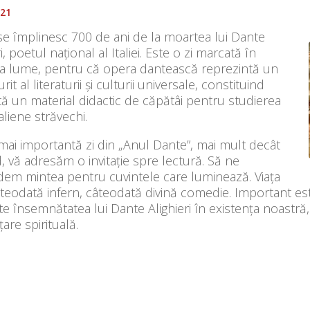
021
se împlinesc 700 de ani de la moartea lui Dante
ri, poetul național al Italiei. Este o zi marcată în
ga lume, pentru că opera dantească reprezintă un
rit al literaturii și culturii universale, constituind
ă un material didactic de căpătâi pentru studierea
taliene străvechi.
mai importantă zi din „Anul Dante”, mai mult decât
, vă adresăm o invitație spre lectură. Să ne
dem mintea pentru cuvintele care luminează. Viața
teodată infern, câteodată divină comedie. Important este 
te însemnătatea lui Dante Alighieri în existența noastră, 
țare spirituală.