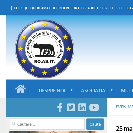
|
Skip to content
FELIX QUI QUOD AMAT DEFENDERE FORTITER AUDET • FERICIT ESTE CEL CA
|
DESPRE NOI |
ASOCIAȚIA |
MULT
EVENIM
Caută
25 mar
după: