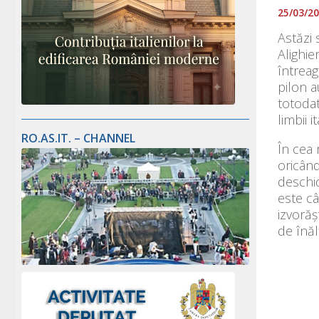
25/03/2
Astăzi 
Alighie
întrea
pilon au
totodat
limbii i
RO.AS.IT. – CHANNEL
În cea 
oricând
deschi
este câ
izvorăș
de înăl