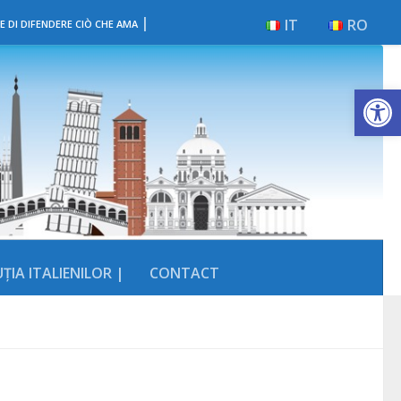
|
IT
RO
E DI DIFENDERE CIÒ CHE AMA
Deschide b
ȚIA ITALIENILOR |
CONTACT