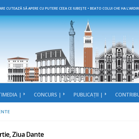
RE CUTEAZĂ SĂ APERE CU PUTERE CEEA CE IUBEȘTE • BEATO COLUI CHE HA L’ARDIR
IMEDIA |
CONCURS |
PUBLICAȚII |
CONTRIBU
ENTE
tie, Ziua Dante