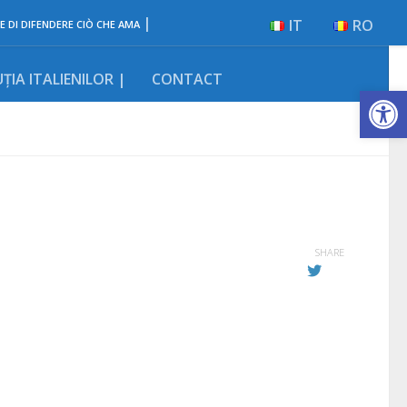
|
IT
RO
E DI DIFENDERE CIÒ CHE AMA
ȚIA ITALIENILOR |
CONTACT
Deschide b
SHARE