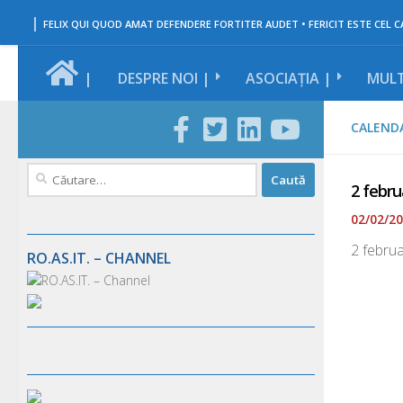
|
Skip to content
FELIX QUI QUOD AMAT DEFENDERE FORTITER AUDET • FERICIT ESTE CEL CA
|
DESPRE NOI |
ASOCIAȚIA |
MULT
CALENDA
Caută
2 febru
după:
02/02/2
2 febru
RO.AS.IT. – CHANNEL