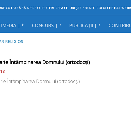
RE CUTEAZĂ SĂ APERE CU PUTERE CEEA CE IUBEȘTE • BEATO COLUI CHE HA L’ARDIR
IMEDIA |
CONCURS |
PUBLICAȚII |
CONTRIBU
R RELIGIOS
arie Întâmpinarea Domnului (ortodocși)
018
arie Întâmpinarea Domnului (ortodocși)