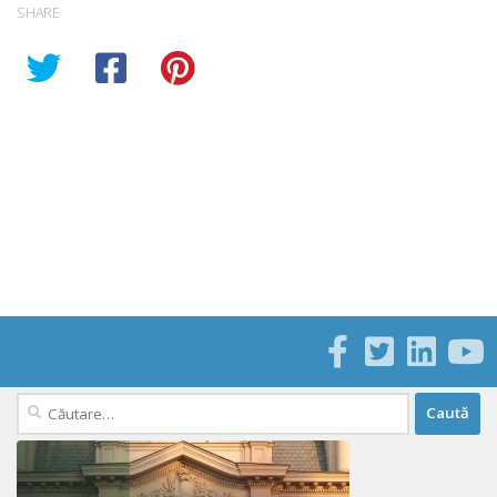
SHARE
Caută
după: