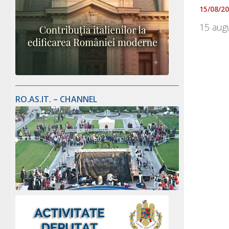
15/08/2
15 augu
RO.AS.IT. – CHANNEL