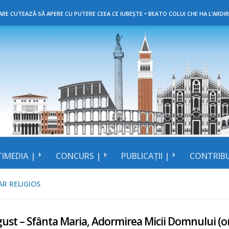
RE CUTEAZĂ SĂ APERE CU PUTERE CEEA CE IUBEȘTE • BEATO COLUI CHE HA L’ARDIR
IMEDIA |
CONCURS |
PUBLICAȚII |
CONTRIBU
R RELIGIOS
ust – Sfânta Maria, Adormirea Micii Domnului (or