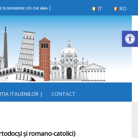
|
IT
RO
E DI DIFENDERE CIÒ CHE AMA
Deschide b
ȚIA ITALIENILOR |
CONTACT
todocși și romano-catolici)