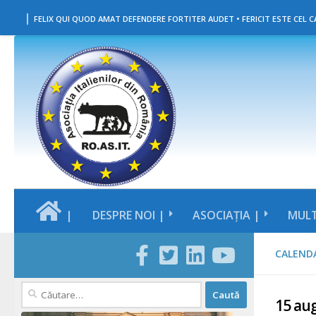
|
Skip to content
FELIX QUI QUOD AMAT DEFENDERE FORTITER AUDET • FERICIT ESTE CEL CA
|
DESPRE NOI |
ASOCIAȚIA |
MULT
CALENDA
Caută
15 aug
după: