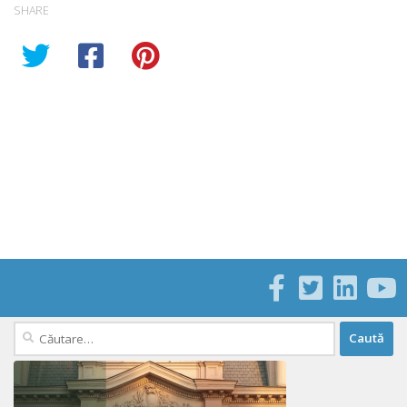
SHARE
Caută
după: