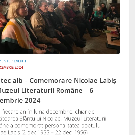
MENTE
/
EVENTI
ECEMBRIE 2024
tec alb – Comemorare Nicolae Labiș
Muzeul Literaturii Române – 6
embrie 2024
n fiecare an în luna decembrie, chiar de
ătoarea Sfântului Nicolae, Muzeul Literaturii
ne a comemorat personalitatea poetului
lae Labiș (2 dec.1935 – 22 dec. 1956).