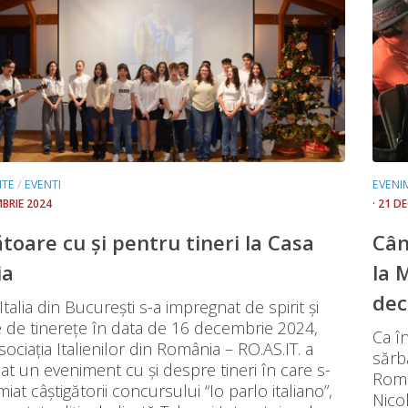
NTE
/
EVENTI
EVENI
MBRIE 2024
· 21 D
toare cu şi pentru tineri la Casa
Cân
ia
la 
dec
Italia din Bucureşti s-a impregnat de spirit şi
e de tinereţe în data de 16 decembrie 2024,
Ca î
ociaţia Italienilor din România – RO.AS.IT. a
sărb
at un eveniment cu şi despre tineri în care s-
Româ
iat câştigătorii concursului “Io parlo italiano”,
Nico