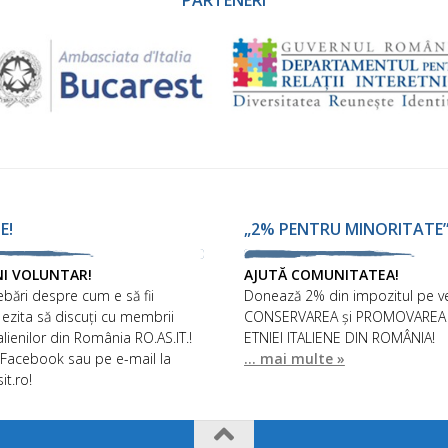
PARTENERI
E!
„2% PENTRU MINORITATE
NI VOLUNTAR!
AJUTĂ COMUNITATEA!
ebări despre cum e să fii
Donează 2% din impozitul pe ve
 ezita să discuți cu membrii
CONSERVAREA și PROMOVAREA I
talienilor din România RO.AS.IT.!
ETNIEI ITALIENE DIN ROMÂNIA!
 Facebook sau pe e-mail la
... mai multe »
it.ro!