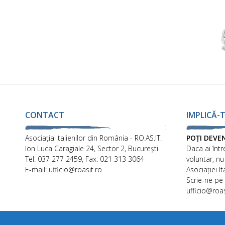
CONTACT
IMPLICĂ-T
Asociaţia Italienilor din România - RO.AS.IT.
POȚI DEVE
Ion Luca Caragiale 24, Sector 2, București
Daca ai într
Tel: 037 277 2459, Fax: 021 313 3064
voluntar, nu
E-mail: ufficio@roasit.ro
Asociației I
Scrie-ne pe
ufficio@roas