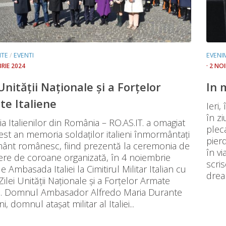
NTE
/
EVENTI
EVENI
BRIE 2024
· 2 NO
Unităţii Naţionale şi a Forţelor
In 
e Italiene
Ieri,
în z
ia Italienilor din România – RO.AS.IT. a omagiat
plec
cest an memoria soldaţilor italieni înmormântaţi
pier
ânt românesc, fiind prezentă la ceremonia de
în vi
re de coroane organizată, în 4 noiembrie
scris
e Ambasada Italiei la Cimitirul Militar Italian cu
dreap
Zilei Unităţii Naţionale şi a Forţelor Armate
ne. Domnul Ambasador Alfredo Maria Durante
, domnul ataşat militar al Italiei...