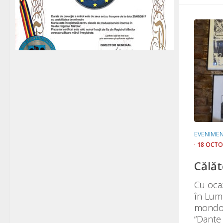
EVENIME
· 18 OCTO
Călăt
Cu ocaz
în Lume,
mondo f
“Dante 