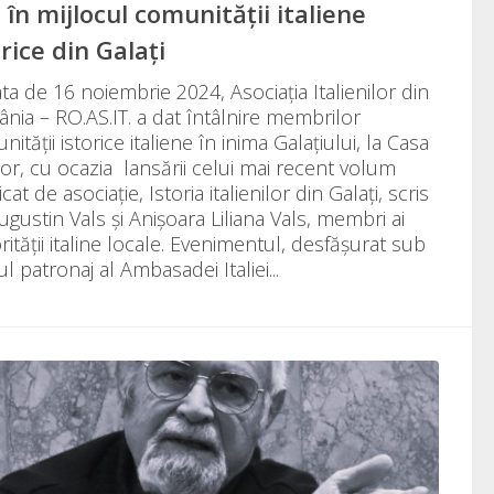
i în mijlocul comunităţii italiene
orice din Galaţi
ta de 16 noiembrie 2024, Asociaţia Italienilor din
nia – RO.AS.IT. a dat întâlnire membrilor
ității istorice italiene în inima Galațiului, la Casa
lor, cu ocazia lansării celui mai recent volum
cat de asociaţie, Istoria italienilor din Galaţi, scris
ugustin Vals și Anișoara Liliana Vals, membri ai
ităţii italine locale. Evenimentul, desfăşurat sub
ul patronaj al Ambasadei Italiei...