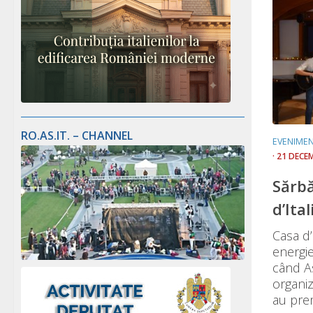
RO.AS.IT. – CHANNEL
EVENIME
· 21 DECE
Sărbă
d’Ital
Casa d’
energi
când As
organiz
au prem