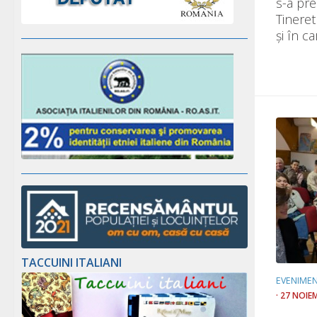
s-a pre
Tineret
şi în car
TACCUINI ITALIANI
EVENIME
· 27 NOIE