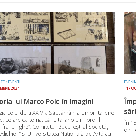
NTE
/
EVENTI
EVENI
MBRIE 2024
· 17 O
oria lui Marco Polo în imagini
Împ
săr
ia celei de-a XXIV-a Săptămâni a Limbii Italiene
 ce are ca tematică “L’italiano e il libro: il
În 15
ra le righe”, Comitetul București al Societății
din 
Alighieri” și Universitatea Națională de Artă au