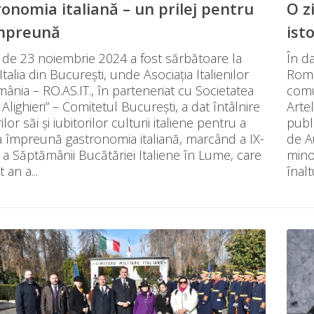
onomia italiană – un prilej pentru
O z
împreună
ist
 de 23 noiembrie 2024 a fost sărbătoare la
În da
Italia din București, unde Asociația Italienilor
Româ
ânia – RO.AS.IT., în parteneriat cu Societatea
comun
Alighieri” – Comitetul București, a dat întâlnire
Arte
or săi și iubitorilor culturii italiene pentru a
publi
a împreună gastronomia italiană, marcând a IX-
de A
e a Săptămânii Bucătăriei Italiene în Lume, care
minor
 an a...
înalt