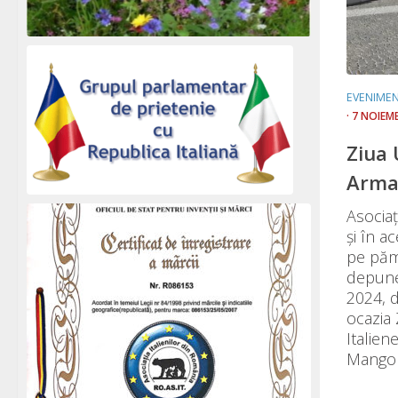
EVENIME
· 7 NOIEM
Ziua 
Armat
Asociaţ
şi în a
pe păm
depune
2024, d
ocazia 
Italie
Mangoni