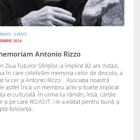
MENTE
/
EVENTI
IEMBRIE 2024
memoriam Antonio Rizzo
 în Ziua Tuturor Sfinților, a împlinit 82 ani. Astăzi,
iua în care celebrăm memoria celor de dincolo, a
at la cer și Antonio Rizzo… Asociația noastră
de astfel încă un membru activ și foarte implicat
ața ei culturală. În urma lui rămân, însă, cărțile
e și pe care RO.AS.IT. i le-a editat pentru bună și
tă folosință....