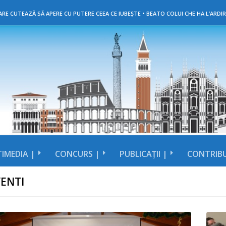
RE CUTEAZĂ SĂ APERE CU PUTERE CEEA CE IUBEȘTE • BEATO COLUI CHE HA L’ARDIR
IMEDIA |
CONCURS |
PUBLICAȚII |
CONTRIBU
ENTI