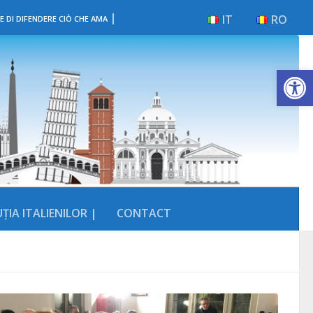
|
IT
RO
E DI DIFENDERE CIÒ CHE AMA
Deschide b
ȚIA ITALIENILOR |
CONTACT