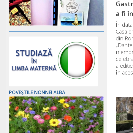
Gastr
a fi 
În data
Casa d’
din Rom
„Dante 
membril
celebr
a ediți
în acest
POVEȘTILE NONNEI ALBA