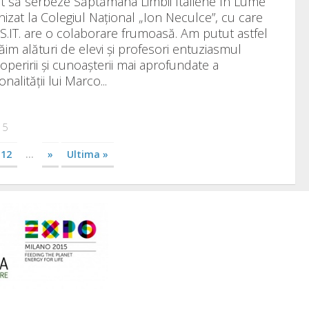
t să serbeze Săptămâna Limbii Italiene în Lume
nizat la Colegiul Naţional „Ion Neculce”, cu care
S.IT. are o colaborare frumoasă. Am putut astfel
ăim alături de elevi și profesori entuziasmul
operirii și cunoașterii mai aprofundate a
nalității lui Marco...
15
12
...
»
Ultima »