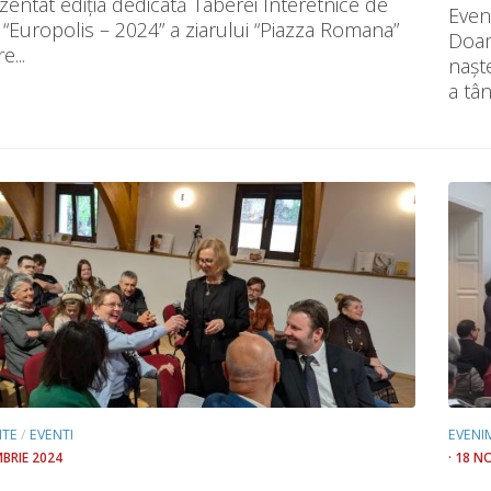
zentat ediţia dedicată Taberei Interetnice de
Even
 “Europolis – 2024” a ziarului “Piazza Romana”
Doam
e...
nașt
a tân
NTE
/
EVENTI
EVENI
MBRIE 2024
· 18 N