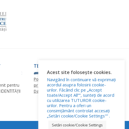
”
TERMENI ȘI CONDIȚII
Acest site folosește cookies.
Politica de confidențialitate
Politica
Navigând în continuare vă exprimați
acordul asupra folosirii cookie-
nit pentru
privind fișierele cookies
Prelucrarea
urilor. Făcând clic pe „Accept
DENTITĂȚII
Datelor cu Caracter Personal
toate/Accept All””, sunteți de acord
cu utilizarea TUTUROR cookie-
urilor. Pentru a oferi un
consimțământ controlat accesați
„Setări cookie/Cookie Settings"” .
Setări cookie/Cookie Settings