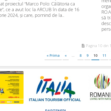
meni
at proiectul “Marco Polo: Călătoria ca
orga
re”, ce a avut loc la ARCUB în data de 16
RO.A
ie 2024, și care, pornind de la...
să tr
desc
perso
Pagina 10 din 
« Prima
«
...
8
9
10
11