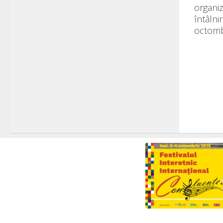
organiz
întâlni
octombr