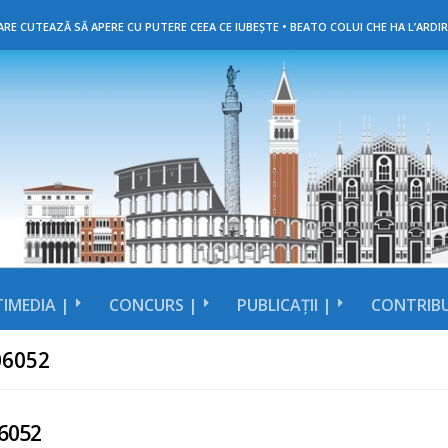
RE CUTEAZĂ SĂ APERE CU PUTERE CEEA CE IUBEȘTE • BEATO COLUI CHE HA L’ARDIR
IMEDIA |
CONCURS |
PUBLICAȚII |
CONTRIBU
06052
6052