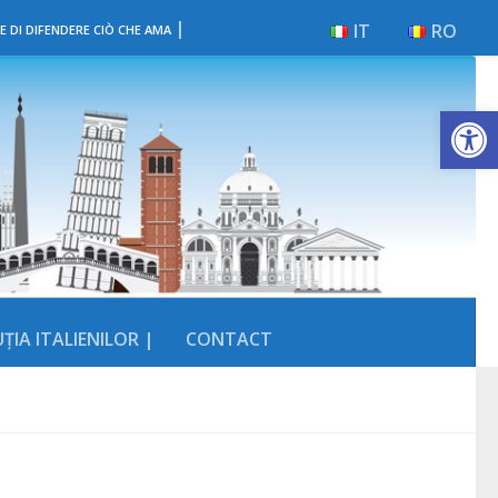
|
IT
RO
E DI DIFENDERE CIÒ CHE AMA
Deschide b
ȚIA ITALIENILOR |
CONTACT