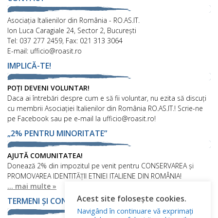
Asociaţia Italienilor din România - RO.AS.IT.
Ion Luca Caragiale 24, Sector 2, București
Tel: 037 277 2459, Fax: 021 313 3064
E-mail: ufficio@roasit.ro
IMPLICĂ-TE!
POȚI DEVENI VOLUNTAR!
Daca ai întrebări despre cum e să fii voluntar, nu ezita să discuți
cu membrii Asociației Italienilor din România RO.AS.IT.! Scrie-ne
pe Facebook sau pe e-mail la ufficio@roasit.ro!
„2% PENTRU MINORITATE”
AJUTĂ COMUNITATEA!
Donează 2% din impozitul pe venit pentru CONSERVAREA și
PROMOVAREA IDENTITĂȚII ETNIEI ITALIENE DIN ROMÂNIA!
... mai multe »
Acest site folosește cookies.
TERMENI ȘI CONDIȚII
Navigând în continuare vă exprimați