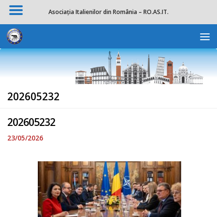
Asociația Italienilor din România – RO.AS.IT.
Skip to content
Deschide b
202605232
202605232
23/05/2026