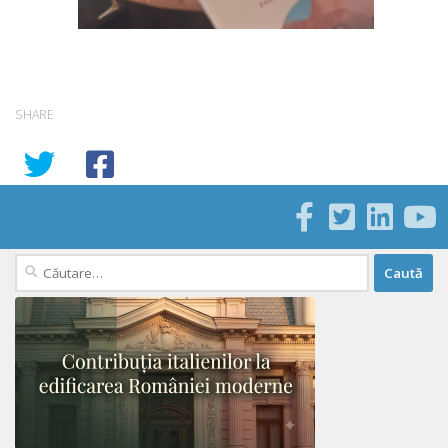
SHARE
Caută
după: