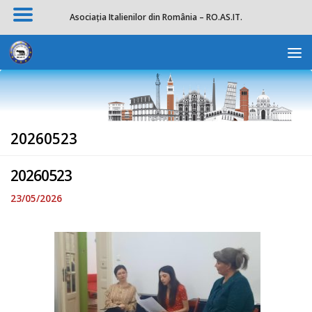
Asociația Italienilor din România – RO.AS.IT.
Skip to content
Deschide b
20260523
20260523
23/05/2026