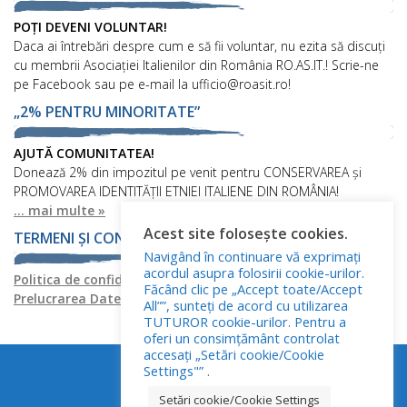
POȚI DEVENI VOLUNTAR!
Daca ai întrebări despre cum e să fii voluntar, nu ezita să discuți
cu membrii Asociației Italienilor din România RO.AS.IT.! Scrie-ne
pe Facebook sau pe e-mail la ufficio@roasit.ro!
„2% PENTRU MINORITATE”
AJUTĂ COMUNITATEA!
Donează 2% din impozitul pe venit pentru CONSERVAREA și
PROMOVAREA IDENTITĂȚII ETNIEI ITALIENE DIN ROMÂNIA!
... mai multe »
Acest site folosește cookies.
TERMENI ȘI CONDIȚII
Navigând în continuare vă exprimați
acordul asupra folosirii cookie-urilor.
Politica de confidențialitate
Politica privind fișierele cookies
Făcând clic pe „Accept toate/Accept
Prelucrarea Datelor cu Caracter Personal
All””, sunteți de acord cu utilizarea
TUTUROR cookie-urilor. Pentru a
oferi un consimțământ controlat
accesați „Setări cookie/Cookie
Settings"” .
Setări cookie/Cookie Settings