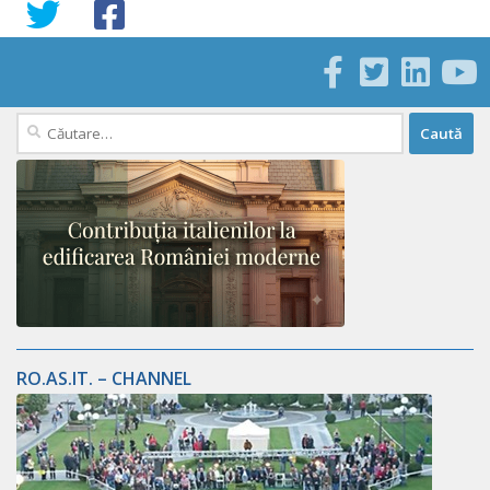
Caută
după:
RO.AS.IT. – CHANNEL