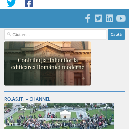
Caută
după:
RO.AS.IT. – CHANNEL