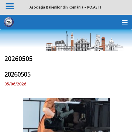
Asociația Italienilor din România – RO.AS.IT.
Skip to content
Deschide b
20260505
20260505
05/06/2026