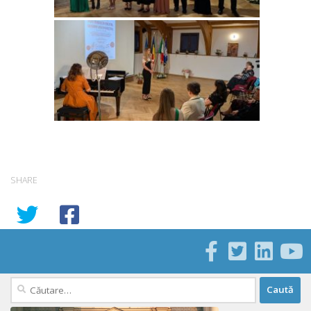
SHARE
Caută
după: