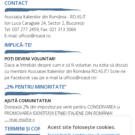
CONTACT
Asociaţia Italienilor din România - RO.AS.IT.
Ion Luca Caragiale 24, Sector 2, București
Tel: 037 277 2459, Fax: 021 313 3064
E-mail: ufficio@roasit.ro
IMPLICĂ-TE!
POȚI DEVENI VOLUNTAR!
Daca ai întrebări despre cum e să fii voluntar, nu ezita să discuți
cu membrii Asociației Italienilor din România RO.AS.IT.! Scrie-ne
pe Facebook sau pe e-mail la ufficio@roasit.ro!
„2% PENTRU MINORITATE”
AJUTĂ COMUNITATEA!
Donează 2% din impozitul pe venit pentru CONSERVAREA și
PROMOVAREA IDENTITĂȚII ETNIEI ITALIENE DIN ROMÂNIA!
... mai multe »
Acest site folosește cookies.
TERMENI ȘI CONDIȚII
Navigând în continuare vă exprimați