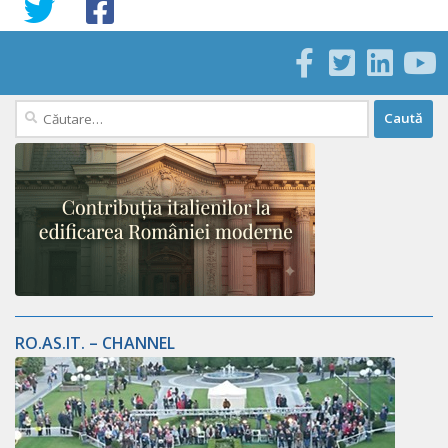
Caută
după:
RO.AS.IT. – CHANNEL