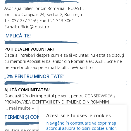
Asociaţia Italienilor din România - RO.AS.IT.
Ion Luca Caragiale 24, Sector 2, București
Tel: 037 277 2459, Fax: 021 313 3064
E-mail: ufficio@roasit.ro
IMPLICĂ-TE!
POȚI DEVENI VOLUNTAR!
Daca ai întrebări despre cum e să fii voluntar, nu ezita să discuți
cu membrii Asociației Italienilor din România RO.AS.IT.! Scrie-ne
pe Facebook sau pe e-mail la ufficio@roasit.ro!
„2% PENTRU MINORITATE”
AJUTĂ COMUNITATEA!
Donează 2% din impozitul pe venit pentru CONSERVAREA și
PROMOVAREA IDENTITĂȚII ETNIEI ITALIENE DIN ROMÂNIA!
... mai multe »
Acest site folosește cookies.
TERMENI ȘI CONDIȚII
Navigând în continuare vă exprimați
acordul asupra folosirii cookie-urilor.
Politica de confidențialitate
Politica privind fișierele cookies