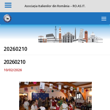
Asociația Italienilor din România – RO.AS.IT.
Skip to content
Deschide b
20260210
20260210
10/02/2026