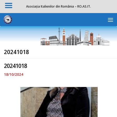
Asociația Italienilor din România – RO.AS.IT.
Skip to content
Deschide b
20241018
20241018
18/10/2024