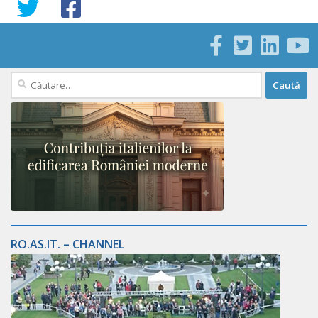
Caută
după:
RO.AS.IT. – CHANNEL